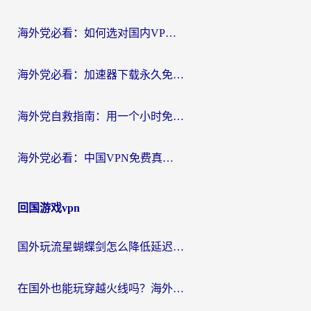
海外党必看：如何选对国内VPN，实现无缝访问国内资源？
海外党必看：加速器下载永久免费版真的存在吗？教你无缝访问国内资源的正确姿势
海外党自救指南：用一个小时免费加速器，轻松打破国内资源访问壁垒？
海外党必看：中国VPN免费真的靠谱吗？手把手教你选对回国加速器
回国游戏vpn
国外玩流星蝴蝶剑怎么降低延迟？海外党必看的加速秘籍（含欧洲鸣潮&彩虹岛优化攻略）
在国外也能玩穿越火线吗？海外玩家国服游戏畅玩终极指南