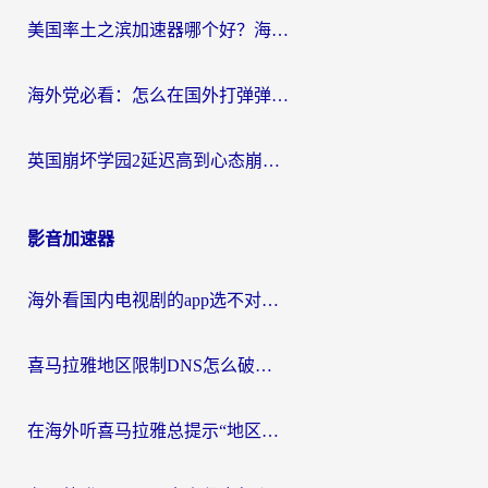
美国率土之滨加速器哪个好？海外党国服游戏畅玩终极指南（附多游戏解决方案）
海外党必看：怎么在国外打弹弹堂不卡？番茄加速器亲测指南
英国崩坏学园2延迟高到心态崩？海外党国服游戏加速终极指南
影音加速器
海外看国内电视剧的app选不对？这份回国加速器避坑指南帮你流畅追剧
喜马拉雅地区限制DNS怎么破？海外党听国内音乐听书的终极解决方案
在海外听喜马拉雅总提示“地区限制”？3步轻松解除+听国内音乐全攻略