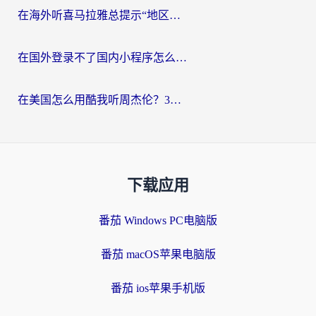
在海外听喜马拉雅总提示“地区限制”？3步轻松解除+听国内音乐全攻略
在国外登录不了国内小程序怎么办？选对回国加速器，轻松解锁国内资源
在美国怎么用酷我听周杰伦？3步搞定海外听歌难题
下载应用
番茄 Windows PC电脑版
番茄 macOS苹果电脑版
番茄 ios苹果手机版