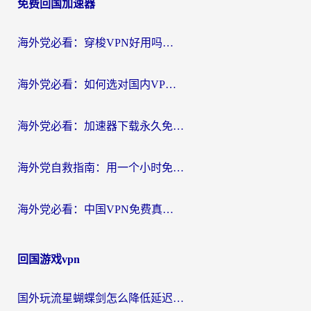
免费回国加速器
导
航
海外党必看：穿梭VPN好用吗？和云帆VPN对比哪个回国效果更好？附真实测评+避坑指南
海外党必看：如何选对国内VPN，实现无缝访问国内资源？
海外党必看：加速器下载永久免费版真的存在吗？教你无缝访问国内资源的正确姿势
海外党自救指南：用一个小时免费加速器，轻松打破国内资源访问壁垒？
海外党必看：中国VPN免费真的靠谱吗？手把手教你选对回国加速器
回国游戏vpn
国外玩流星蝴蝶剑怎么降低延迟？海外党必看的加速秘籍（含欧洲鸣潮&彩虹岛优化攻略）