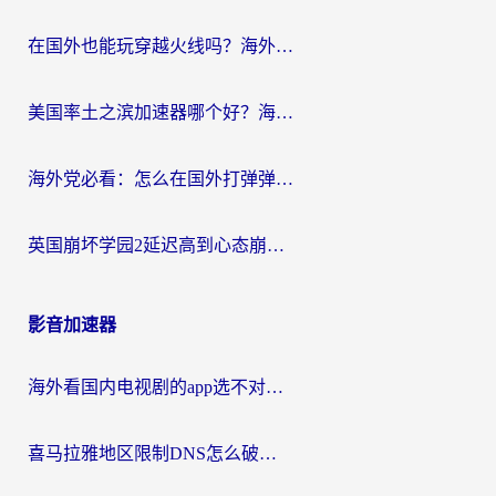
在国外也能玩穿越火线吗？海外玩家国服游戏畅玩终极指南
美国率土之滨加速器哪个好？海外党国服游戏畅玩终极指南（附多游戏解决方案）
海外党必看：怎么在国外打弹弹堂不卡？番茄加速器亲测指南
英国崩坏学园2延迟高到心态崩？海外党国服游戏加速终极指南
影音加速器
海外看国内电视剧的app选不对？这份回国加速器避坑指南帮你流畅追剧
喜马拉雅地区限制DNS怎么破？海外党听国内音乐听书的终极解决方案