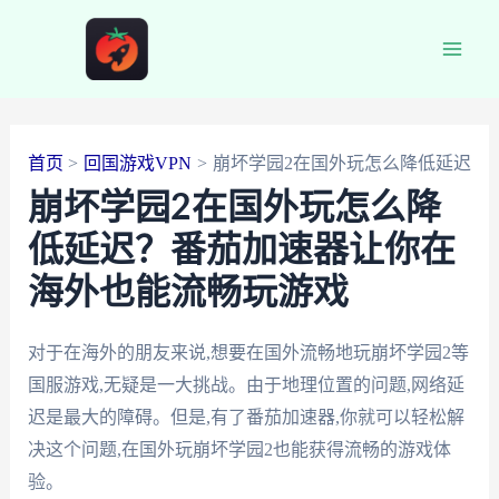
跳
至
Main
内
容
Men
首页
回国游戏VPN
崩坏学园2在国外玩怎么降低延迟
崩坏学园2在国外玩怎么降
低延迟？番茄加速器让你在
海外也能流畅玩游戏
对于在海外的朋友来说,想要在国外流畅地玩崩坏学园2等
国服游戏,无疑是一大挑战。由于地理位置的问题,网络延
迟是最大的障碍。但是,有了番茄加速器,你就可以轻松解
决这个问题,在国外玩崩坏学园2也能获得流畅的游戏体
验。