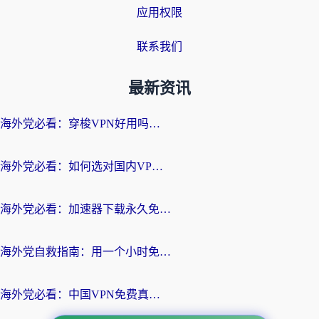
应用权限
联系我们
最新资讯
海外党必看：穿梭VPN好用吗？和云帆VPN对比哪个回国效果更好？附真实测评+避坑指南
海外党必看：如何选对国内VPN，实现无缝访问国内资源？
海外党必看：加速器下载永久免费版真的存在吗？教你无缝访问国内资源的正确姿势
海外党自救指南：用一个小时免费加速器，轻松打破国内资源访问壁垒？
海外党必看：中国VPN免费真的靠谱吗？手把手教你选对回国加速器