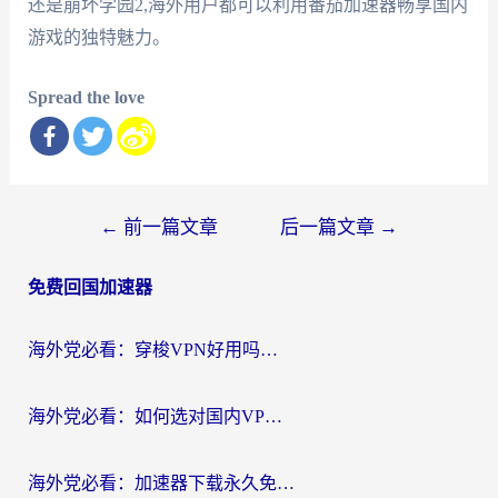
还是崩坏学园2,海外用户都可以利用番茄加速器畅享国内
游戏的独特魅力。
Spread the love
文
←
前一篇文章
后一篇文章
→
章
免费回国加速器
导
航
海外党必看：穿梭VPN好用吗？和云帆VPN对比哪个回国效果更好？附真实测评+避坑指南
海外党必看：如何选对国内VPN，实现无缝访问国内资源？
海外党必看：加速器下载永久免费版真的存在吗？教你无缝访问国内资源的正确姿势