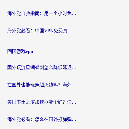
海外党自救指南：用一个小时免费加速器，轻松打破国内资源访问壁垒？
海外党必看：中国VPN免费真的靠谱吗？手把手教你选对回国加速器
回国游戏vpn
国外玩流星蝴蝶剑怎么降低延迟？海外党必看的加速秘籍（含欧洲鸣潮&彩虹岛优化攻略）
在国外也能玩穿越火线吗？海外玩家国服游戏畅玩终极指南
美国率土之滨加速器哪个好？海外党国服游戏畅玩终极指南（附多游戏解决方案）
海外党必看：怎么在国外打弹弹堂不卡？番茄加速器亲测指南