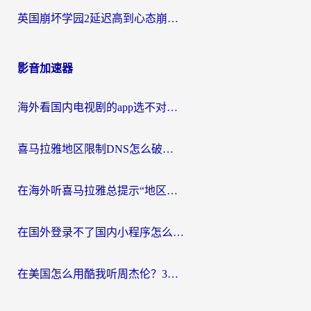
英国崩坏学园2延迟高到心态崩？海外党国服游戏加速终极指南
影音加速器
海外看国内电视剧的app选不对？这份回国加速器避坑指南帮你流畅追剧
喜马拉雅地区限制DNS怎么破？海外党听国内音乐听书的终极解决方案
在海外听喜马拉雅总提示“地区限制”？3步轻松解除+听国内音乐全攻略
在国外登录不了国内小程序怎么办？选对回国加速器，轻松解锁国内资源
在美国怎么用酷我听周杰伦？3步搞定海外听歌难题