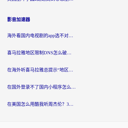
影音加速器
海外看国内电视剧的app选不对？这份回国加速器避坑指南帮你流畅追剧
喜马拉雅地区限制DNS怎么破？海外党听国内音乐听书的终极解决方案
在海外听喜马拉雅总提示“地区限制”？3步轻松解除+听国内音乐全攻略
在国外登录不了国内小程序怎么办？选对回国加速器，轻松解锁国内资源
在美国怎么用酷我听周杰伦？3步搞定海外听歌难题