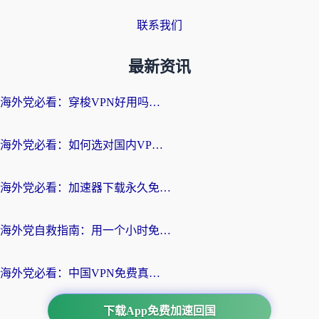
联系我们
最新资讯
海外党必看：穿梭VPN好用吗？和云帆VPN对比哪个回国效果更好？附真实测评+避坑指南
海外党必看：如何选对国内VPN，实现无缝访问国内资源？
海外党必看：加速器下载永久免费版真的存在吗？教你无缝访问国内资源的正确姿势
海外党自救指南：用一个小时免费加速器，轻松打破国内资源访问壁垒？
海外党必看：中国VPN免费真的靠谱吗？手把手教你选对回国加速器
下载App免费加速回国