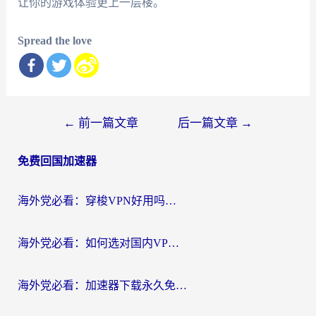
让你的游戏体验更上一层楼。
Spread the love
文
←
前一篇文章
后一篇文章
→
章
免费回国加速器
导
航
海外党必看：穿梭VPN好用吗？和云帆VPN对比哪个回国效果更好？附真实测评+避坑指南
海外党必看：如何选对国内VPN，实现无缝访问国内资源？
海外党必看：加速器下载永久免费版真的存在吗？教你无缝访问国内资源的正确姿势