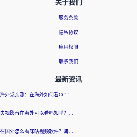
关于我们
服务条款
隐私协议
应用权限
联系我们
最新资讯
海外党亲测：在海外如何看CCTV？告别“仅限大陆播放”的实用指南
央视影音在海外可以看吗知乎？留学生亲测：3步解决地域限制+追剧自由
在国外怎么看咪咕视频软件？海外党亲测有效的回国加速方案