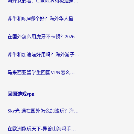
海外党必看：ChickCN和极速穿梭VPN好用吗？3招教你选对回国加速器无缝刷国内资源
斧牛和light哪个好？海外华人最关心的回国加速器选择难题，一篇讲透
在国外怎么用虎牙不卡顿？2026海外华人亲测有效的回国加速器选择指南
斧牛和加速喵好用吗？海外游子的真实选择困境
马来西亚留学生回国VPN怎么选？3个避坑点+1款实测好用的加速器推荐
回国游戏vpn
Sky光·遇在国外怎么加速玩？海外党亲测有效的国服游戏加速指南
在欧洲能玩天下-异兽山海吗手游？海外玩家的加速器生存指南