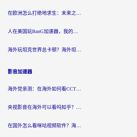
在欧洲怎么打绝地求生：未来之役不卡？留学生亲测的加速器避坑指南
人在美国玩BanG加速器，我的延迟终于绿了
海外玩坦克世界总卡顿？海外坦克世界加速器有哪些？实测好用的选择在这里
影音加速器
海外党亲测：在海外如何看CCTV？告别“仅限大陆播放”的实用指南
央视影音在海外可以看吗知乎？留学生亲测：3步解决地域限制+追剧自由
在国外怎么看咪咕视频软件？海外党亲测有效的回国加速方案