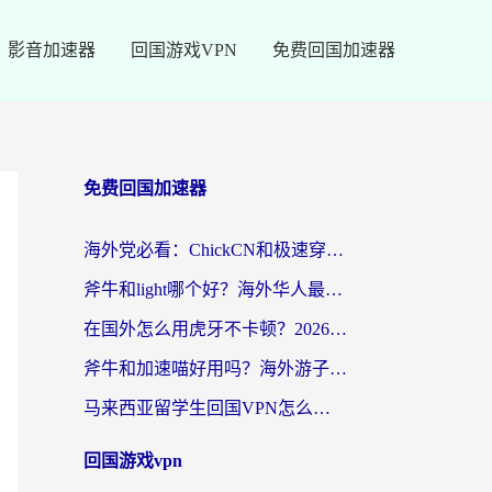
影音加速器
回国游戏VPN
免费回国加速器
免费回国加速器
海外党必看：ChickCN和极速穿梭VPN好用吗？3招教你选对回国加速器无缝刷国内资源
斧牛和light哪个好？海外华人最关心的回国加速器选择难题，一篇讲透
在国外怎么用虎牙不卡顿？2026海外华人亲测有效的回国加速器选择指南
斧牛和加速喵好用吗？海外游子的真实选择困境
马来西亚留学生回国VPN怎么选？3个避坑点+1款实测好用的加速器推荐
回国游戏vpn