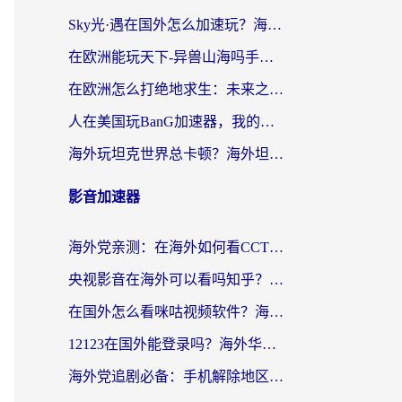
Sky光·遇在国外怎么加速玩？海外党亲测有效的国服游戏加速指南
在欧洲能玩天下-异兽山海吗手游？海外玩家的加速器生存指南
在欧洲怎么打绝地求生：未来之役不卡？留学生亲测的加速器避坑指南
人在美国玩BanG加速器，我的延迟终于绿了
海外玩坦克世界总卡顿？海外坦克世界加速器有哪些？实测好用的选择在这里
影音加速器
海外党亲测：在海外如何看CCTV？告别“仅限大陆播放”的实用指南
央视影音在海外可以看吗知乎？留学生亲测：3步解决地域限制+追剧自由
在国外怎么看咪咕视频软件？海外党亲测有效的回国加速方案
12123在国外能登录吗？海外华人必看的回国加速实用指南
海外党追剧必备：手机解除地区限制app怎么选？解决央视视频&国内剧地区限制全指南