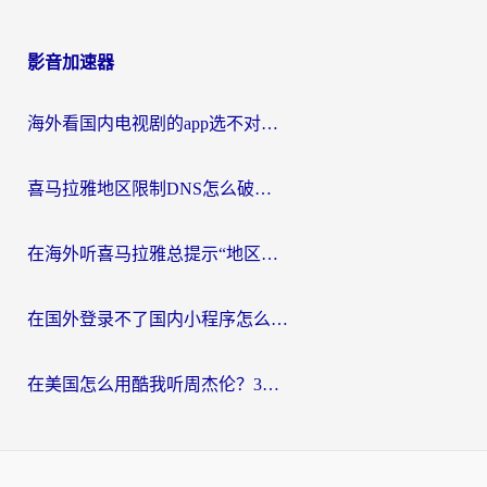
影音加速器
海外看国内电视剧的app选不对？这份回国加速器避坑指南帮你流畅追剧
喜马拉雅地区限制DNS怎么破？海外党听国内音乐听书的终极解决方案
在海外听喜马拉雅总提示“地区限制”？3步轻松解除+听国内音乐全攻略
在国外登录不了国内小程序怎么办？选对回国加速器，轻松解锁国内资源
在美国怎么用酷我听周杰伦？3步搞定海外听歌难题