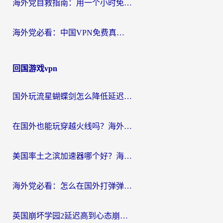
海外党自救指南：用一个小时免费加速器，轻松打破国内资源访问壁垒？
海外党必看：中国VPN免费真的靠谱吗？手把手教你选对回国加速器
回国游戏vpn
国外玩流星蝴蝶剑怎么降低延迟？海外党必看的加速秘籍（含欧洲鸣潮&彩虹岛优化攻略）
在国外也能玩穿越火线吗？海外玩家国服游戏畅玩终极指南
美国率土之滨加速器哪个好？海外党国服游戏畅玩终极指南（附多游戏解决方案）
海外党必看：怎么在国外打弹弹堂不卡？番茄加速器亲测指南
英国崩坏学园2延迟高到心态崩？海外党国服游戏加速终极指南