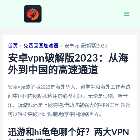
跳
至
Main
内
容
Men
首页
免费回国加速器
安卓vpn破解版2023
安卓vpn破解版2023：从海
外到中国的高速通道
安卓vpn破解版2023是海外华人、留学生和海外工作者访
问中国国内网站和应用的必备利器。无论是追剧、听音
乐、玩游戏还是上网购物,借助这款强大的VPN工具,您都
可以轻松突破地理限制,畅享中国网络世界。
迅游和hi龟龟哪个好？两大VPN