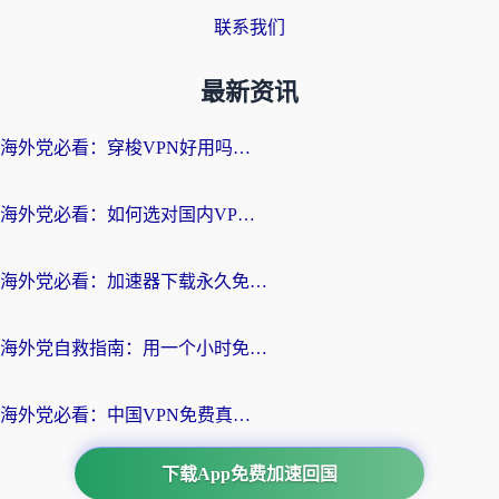
联系我们
最新资讯
海外党必看：穿梭VPN好用吗？和云帆VPN对比哪个回国效果更好？附真实测评+避坑指南
海外党必看：如何选对国内VPN，实现无缝访问国内资源？
海外党必看：加速器下载永久免费版真的存在吗？教你无缝访问国内资源的正确姿势
海外党自救指南：用一个小时免费加速器，轻松打破国内资源访问壁垒？
海外党必看：中国VPN免费真的靠谱吗？手把手教你选对回国加速器
下载App免费加速回国