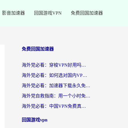
影音加速器
回国游戏VPN
免费回国加速器
免费回国加速器
海外党必看：穿梭VPN好用吗？和云帆VPN对比哪个回国效果更好？附真实测评+避坑指南
海外党必看：如何选对国内VPN，实现无缝访问国内资源？
海外党必看：加速器下载永久免费版真的存在吗？教你无缝访问国内资源的正确姿势
海外党自救指南：用一个小时免费加速器，轻松打破国内资源访问壁垒？
海外党必看：中国VPN免费真的靠谱吗？手把手教你选对回国加速器
回国游戏vpn