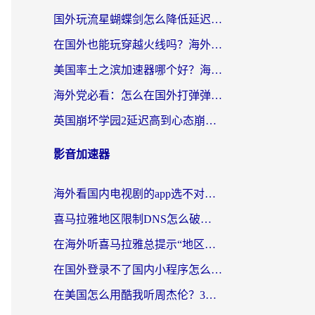
国外玩流星蝴蝶剑怎么降低延迟？海外党必看的加速秘籍（含欧洲鸣潮&彩虹岛优化攻略）
在国外也能玩穿越火线吗？海外玩家国服游戏畅玩终极指南
美国率土之滨加速器哪个好？海外党国服游戏畅玩终极指南（附多游戏解决方案）
海外党必看：怎么在国外打弹弹堂不卡？番茄加速器亲测指南
英国崩坏学园2延迟高到心态崩？海外党国服游戏加速终极指南
影音加速器
海外看国内电视剧的app选不对？这份回国加速器避坑指南帮你流畅追剧
喜马拉雅地区限制DNS怎么破？海外党听国内音乐听书的终极解决方案
在海外听喜马拉雅总提示“地区限制”？3步轻松解除+听国内音乐全攻略
在国外登录不了国内小程序怎么办？选对回国加速器，轻松解锁国内资源
在美国怎么用酷我听周杰伦？3步搞定海外听歌难题