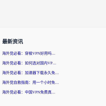
最新资讯
海外党必看：穿梭VPN好用吗？和云帆VPN对比哪个回国效果更好？附真实测评+避坑指南
海外党必看：如何选对国内VPN，实现无缝访问国内资源？
海外党必看：加速器下载永久免费版真的存在吗？教你无缝访问国内资源的正确姿势
海外党自救指南：用一个小时免费加速器，轻松打破国内资源访问壁垒？
海外党必看：中国VPN免费真的靠谱吗？手把手教你选对回国加速器