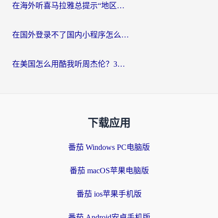
在海外听喜马拉雅总提示“地区限制”？3步轻松解除+听国内音乐全攻略
在国外登录不了国内小程序怎么办？选对回国加速器，轻松解锁国内资源
在美国怎么用酷我听周杰伦？3步搞定海外听歌难题
下载应用
番茄 Windows PC电脑版
番茄 macOS苹果电脑版
番茄 ios苹果手机版
番茄 Android安卓手机版