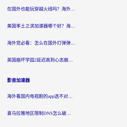
在国外也能玩穿越火线吗？海外玩家国服游戏畅玩终极指南
美国率土之滨加速器哪个好？海外党国服游戏畅玩终极指南（附多游戏解决方案）
海外党必看：怎么在国外打弹弹堂不卡？番茄加速器亲测指南
英国崩坏学园2延迟高到心态崩？海外党国服游戏加速终极指南
影音加速器
海外看国内电视剧的app选不对？这份回国加速器避坑指南帮你流畅追剧
喜马拉雅地区限制DNS怎么破？海外党听国内音乐听书的终极解决方案