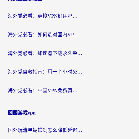
航
海外党必看：穿梭VPN好用吗？和云帆VPN对比哪个回国效果更好？附真实测评+避坑指南
海外党必看：如何选对国内VPN，实现无缝访问国内资源？
海外党必看：加速器下载永久免费版真的存在吗？教你无缝访问国内资源的正确姿势
海外党自救指南：用一个小时免费加速器，轻松打破国内资源访问壁垒？
海外党必看：中国VPN免费真的靠谱吗？手把手教你选对回国加速器
回国游戏vpn
国外玩流星蝴蝶剑怎么降低延迟？海外党必看的加速秘籍（含欧洲鸣潮&彩虹岛优化攻略）