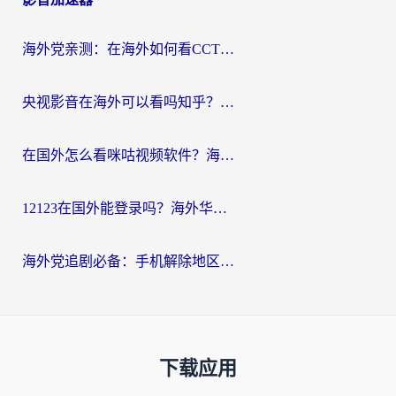
海外党亲测：在海外如何看CCTV？告别“仅限大陆播放”的实用指南
央视影音在海外可以看吗知乎？留学生亲测：3步解决地域限制+追剧自由
在国外怎么看咪咕视频软件？海外党亲测有效的回国加速方案
12123在国外能登录吗？海外华人必看的回国加速实用指南
海外党追剧必备：手机解除地区限制app怎么选？解决央视视频&国内剧地区限制全指南
下载应用