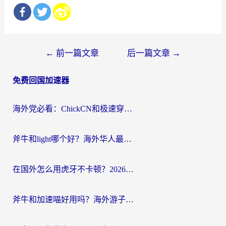
文
←
前一篇文章
后一篇文章
→
章
免费回国加速器
导
航
海外党必看：ChickCN和极速穿梭VPN好用吗？3招教你选对回国加速器无缝刷国内资源
斧牛和light哪个好？海外华人最关心的回国加速器选择难题，一篇讲透
在国外怎么用虎牙不卡顿？2026海外华人亲测有效的回国加速器选择指南
斧牛和加速喵好用吗？海外游子的真实选择困境