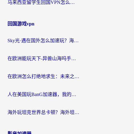
马来西亚留学生回国VPN怎么选？3个避坑点+1款实测好用的加速器推荐
回国游戏vpn
Sky光·遇在国外怎么加速玩？海外党亲测有效的国服游戏加速指南
在欧洲能玩天下-异兽山海吗手游？海外玩家的加速器生存指南
在欧洲怎么打绝地求生：未来之役不卡？留学生亲测的加速器避坑指南
人在美国玩BanG加速器，我的延迟终于绿了
海外玩坦克世界总卡顿？海外坦克世界加速器有哪些？实测好用的选择在这里
影音加速器