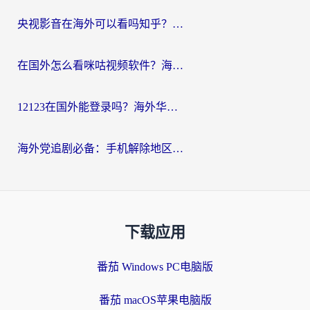
央视影音在海外可以看吗知乎？留学生亲测：3步解决地域限制+追剧自由
在国外怎么看咪咕视频软件？海外党亲测有效的回国加速方案
12123在国外能登录吗？海外华人必看的回国加速实用指南
海外党追剧必备：手机解除地区限制app怎么选？解决央视视频&国内剧地区限制全指南
下载应用
番茄 Windows PC电脑版
番茄 macOS苹果电脑版