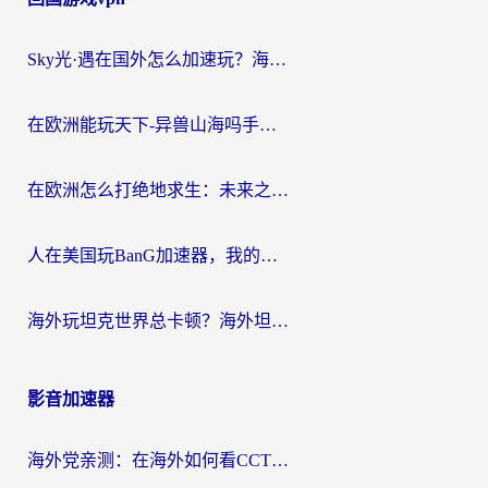
Sky光·遇在国外怎么加速玩？海外党亲测有效的国服游戏加速指南
在欧洲能玩天下-异兽山海吗手游？海外玩家的加速器生存指南
在欧洲怎么打绝地求生：未来之役不卡？留学生亲测的加速器避坑指南
人在美国玩BanG加速器，我的延迟终于绿了
海外玩坦克世界总卡顿？海外坦克世界加速器有哪些？实测好用的选择在这里
影音加速器
海外党亲测：在海外如何看CCTV？告别“仅限大陆播放”的实用指南