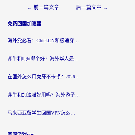
文
←
前一篇文章
后一篇文章
→
章
免费回国加速器
导
航
海外党必看：ChickCN和极速穿梭VPN好用吗？3招教你选对回国加速器无缝刷国内资源
斧牛和light哪个好？海外华人最关心的回国加速器选择难题，一篇讲透
在国外怎么用虎牙不卡顿？2026海外华人亲测有效的回国加速器选择指南
斧牛和加速喵好用吗？海外游子的真实选择困境
马来西亚留学生回国VPN怎么选？3个避坑点+1款实测好用的加速器推荐
回国游戏vpn