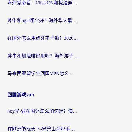
海外党必看：ChickCN和极速穿梭VPN好用吗？3招教你选对回国加速器无缝刷国内资源
斧牛和light哪个好？海外华人最关心的回国加速器选择难题，一篇讲透
在国外怎么用虎牙不卡顿？2026海外华人亲测有效的回国加速器选择指南
斧牛和加速喵好用吗？海外游子的真实选择困境
马来西亚留学生回国VPN怎么选？3个避坑点+1款实测好用的加速器推荐
回国游戏vpn
Sky光·遇在国外怎么加速玩？海外党亲测有效的国服游戏加速指南
在欧洲能玩天下-异兽山海吗手游？海外玩家的加速器生存指南