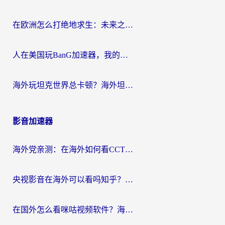
在欧洲怎么打绝地求生：未来之役不卡？留学生亲测的加速器避坑指南
人在美国玩BanG加速器，我的延迟终于绿了
海外玩坦克世界总卡顿？海外坦克世界加速器有哪些？实测好用的选择在这里
影音加速器
海外党亲测：在海外如何看CCTV？告别“仅限大陆播放”的实用指南
央视影音在海外可以看吗知乎？留学生亲测：3步解决地域限制+追剧自由
在国外怎么看咪咕视频软件？海外党亲测有效的回国加速方案