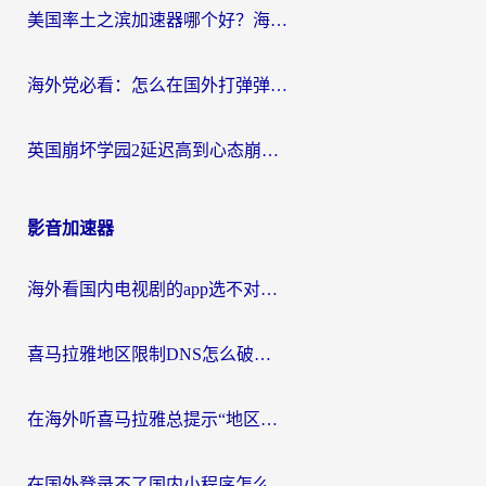
美国率土之滨加速器哪个好？海外党国服游戏畅玩终极指南（附多游戏解决方案）
海外党必看：怎么在国外打弹弹堂不卡？番茄加速器亲测指南
英国崩坏学园2延迟高到心态崩？海外党国服游戏加速终极指南
影音加速器
海外看国内电视剧的app选不对？这份回国加速器避坑指南帮你流畅追剧
喜马拉雅地区限制DNS怎么破？海外党听国内音乐听书的终极解决方案
在海外听喜马拉雅总提示“地区限制”？3步轻松解除+听国内音乐全攻略
在国外登录不了国内小程序怎么办？选对回国加速器，轻松解锁国内资源