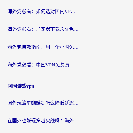
海外党必看：如何选对国内VPN，实现无缝访问国内资源？
海外党必看：加速器下载永久免费版真的存在吗？教你无缝访问国内资源的正确姿势
海外党自救指南：用一个小时免费加速器，轻松打破国内资源访问壁垒？
海外党必看：中国VPN免费真的靠谱吗？手把手教你选对回国加速器
回国游戏vpn
国外玩流星蝴蝶剑怎么降低延迟？海外党必看的加速秘籍（含欧洲鸣潮&彩虹岛优化攻略）
在国外也能玩穿越火线吗？海外玩家国服游戏畅玩终极指南