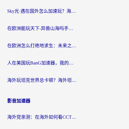
Sky光·遇在国外怎么加速玩？海外党亲测有效的国服游戏加速指南
在欧洲能玩天下-异兽山海吗手游？海外玩家的加速器生存指南
在欧洲怎么打绝地求生：未来之役不卡？留学生亲测的加速器避坑指南
人在美国玩BanG加速器，我的延迟终于绿了
海外玩坦克世界总卡顿？海外坦克世界加速器有哪些？实测好用的选择在这里
影音加速器
海外党亲测：在海外如何看CCTV？告别“仅限大陆播放”的实用指南