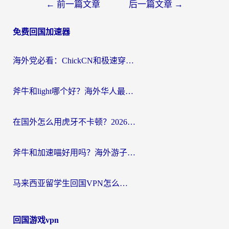
文
←
前一篇文章
后一篇文章
→
章
免费回国加速器
导
航
海外党必看：ChickCN和极速穿梭VPN好用吗？3招教你选对回国加速器无缝刷国内资源
斧牛和light哪个好？海外华人最关心的回国加速器选择难题，一篇讲透
在国外怎么用虎牙不卡顿？2026海外华人亲测有效的回国加速器选择指南
斧牛和加速喵好用吗？海外游子的真实选择困境
马来西亚留学生回国VPN怎么选？3个避坑点+1款实测好用的加速器推荐
回国游戏vpn