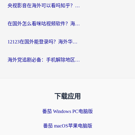
央视影音在海外可以看吗知乎？留学生亲测：3步解决地域限制+追剧自由
在国外怎么看咪咕视频软件？海外党亲测有效的回国加速方案
12123在国外能登录吗？海外华人必看的回国加速实用指南
海外党追剧必备：手机解除地区限制app怎么选？解决央视视频&国内剧地区限制全指南
下载应用
番茄 Windows PC电脑版
番茄 macOS苹果电脑版