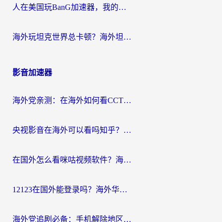
人在美国玩BanG加速器，我的延迟终于绿了
海外玩坦克世界总卡顿？海外坦克世界加速器有哪些？实测好用的选择在这里
影音加速器
海外党亲测：在海外如何看CCTV？告别“仅限大陆播放”的实用指南
央视影音在海外可以看吗知乎？留学生亲测：3步解决地域限制+追剧自由
在国外怎么看咪咕视频软件？海外党亲测有效的回国加速方案
12123在国外能登录吗？海外华人必看的回国加速实用指南
海外党追剧必备：手机解除地区限制app怎么选？解决央视视频&国内剧地区限制全指南