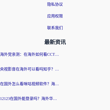
隐私协议
应用权限
联系我们
最新资讯
海外党亲测：在海外如何看CCTV？告别“仅限大陆播放”的实用指南
央视影音在海外可以看吗知乎？留学生亲测：3步解决地域限制+追剧自由
在国外怎么看咪咕视频软件？海外党亲测有效的回国加速方案
12123在国外能登录吗？海外华人必看的回国加速实用指南