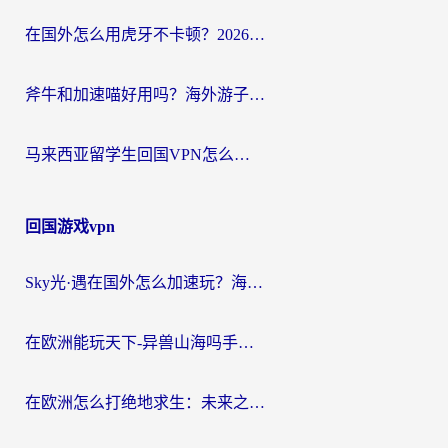
在国外怎么用虎牙不卡顿？2026海外华人亲测有效的回国加速器选择指南
斧牛和加速喵好用吗？海外游子的真实选择困境
马来西亚留学生回国VPN怎么选？3个避坑点+1款实测好用的加速器推荐
回国游戏vpn
Sky光·遇在国外怎么加速玩？海外党亲测有效的国服游戏加速指南
在欧洲能玩天下-异兽山海吗手游？海外玩家的加速器生存指南
在欧洲怎么打绝地求生：未来之役不卡？留学生亲测的加速器避坑指南