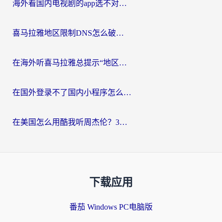
海外看国内电视剧的app选不对？这份回国加速器避坑指南帮你流畅追剧
喜马拉雅地区限制DNS怎么破？海外党听国内音乐听书的终极解决方案
在海外听喜马拉雅总提示“地区限制”？3步轻松解除+听国内音乐全攻略
在国外登录不了国内小程序怎么办？选对回国加速器，轻松解锁国内资源
在美国怎么用酷我听周杰伦？3步搞定海外听歌难题
下载应用
番茄 Windows PC电脑版