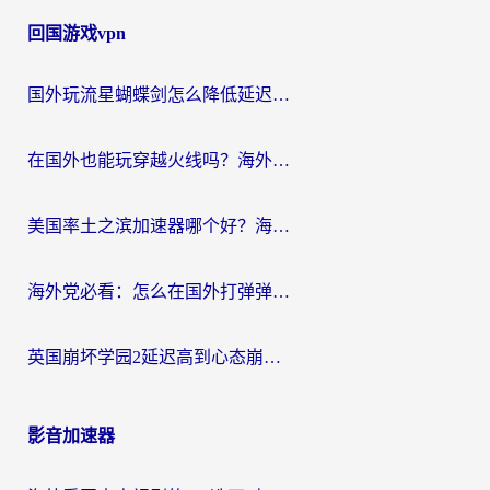
回国游戏vpn
国外玩流星蝴蝶剑怎么降低延迟？海外党必看的加速秘籍（含欧洲鸣潮&彩虹岛优化攻略）
在国外也能玩穿越火线吗？海外玩家国服游戏畅玩终极指南
美国率土之滨加速器哪个好？海外党国服游戏畅玩终极指南（附多游戏解决方案）
海外党必看：怎么在国外打弹弹堂不卡？番茄加速器亲测指南
英国崩坏学园2延迟高到心态崩？海外党国服游戏加速终极指南
影音加速器