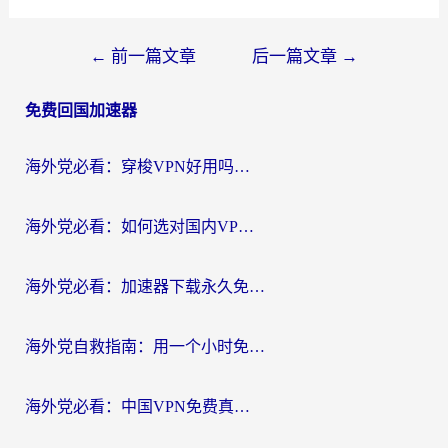
文
←
前一篇文章
后一篇文章
→
章
免费回国加速器
导
航
海外党必看：穿梭VPN好用吗？和云帆VPN对比哪个回国效果更好？附真实测评+避坑指南
海外党必看：如何选对国内VPN，实现无缝访问国内资源？
海外党必看：加速器下载永久免费版真的存在吗？教你无缝访问国内资源的正确姿势
海外党自救指南：用一个小时免费加速器，轻松打破国内资源访问壁垒？
海外党必看：中国VPN免费真的靠谱吗？手把手教你选对回国加速器