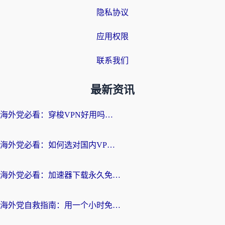
隐私协议
应用权限
联系我们
最新资讯
海外党必看：穿梭VPN好用吗？和云帆VPN对比哪个回国效果更好？附真实测评+避坑指南
海外党必看：如何选对国内VPN，实现无缝访问国内资源？
海外党必看：加速器下载永久免费版真的存在吗？教你无缝访问国内资源的正确姿势
海外党自救指南：用一个小时免费加速器，轻松打破国内资源访问壁垒？