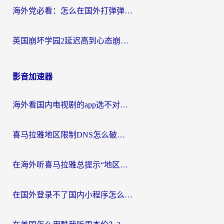
海外党必看：怎么在国外打弹弹堂不卡？番茄加速器亲测指南
英国崩坏学园2延迟高到心态崩？海外党国服游戏加速终极指南
影音加速器
海外看国内电视剧的app选不对？这份回国加速器避坑指南帮你流畅追剧
喜马拉雅地区限制DNS怎么破？海外党听国内音乐听书的终极解决方案
在海外听喜马拉雅总提示“地区限制”？3步轻松解除+听国内音乐全攻略
在国外登录不了国内小程序怎么办？选对回国加速器，轻松解锁国内资源