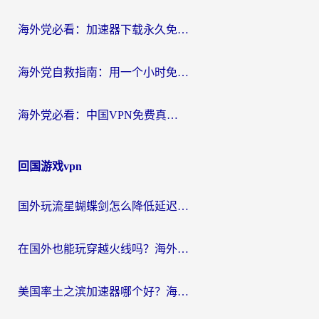
海外党必看：加速器下载永久免费版真的存在吗？教你无缝访问国内资源的正确姿势
海外党自救指南：用一个小时免费加速器，轻松打破国内资源访问壁垒？
海外党必看：中国VPN免费真的靠谱吗？手把手教你选对回国加速器
回国游戏vpn
国外玩流星蝴蝶剑怎么降低延迟？海外党必看的加速秘籍（含欧洲鸣潮&彩虹岛优化攻略）
在国外也能玩穿越火线吗？海外玩家国服游戏畅玩终极指南
美国率土之滨加速器哪个好？海外党国服游戏畅玩终极指南（附多游戏解决方案）