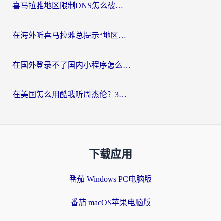
喜马拉雅地区限制DNS怎么破？海外党听国内音乐听书的终极解决方案
在海外听喜马拉雅总提示“地区限制”？3步轻松解除+听国内音乐全攻略
在国外登录不了国内小程序怎么办？选对回国加速器，轻松解锁国内资源
在美国怎么用酷我听周杰伦？3步搞定海外听歌难题
下载应用
番茄 Windows PC电脑版
番茄 macOS苹果电脑版