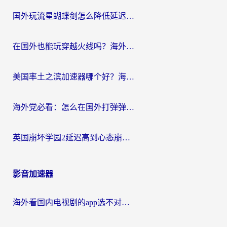
国外玩流星蝴蝶剑怎么降低延迟？海外党必看的加速秘籍（含欧洲鸣潮&彩虹岛优化攻略）
在国外也能玩穿越火线吗？海外玩家国服游戏畅玩终极指南
美国率土之滨加速器哪个好？海外党国服游戏畅玩终极指南（附多游戏解决方案）
海外党必看：怎么在国外打弹弹堂不卡？番茄加速器亲测指南
英国崩坏学园2延迟高到心态崩？海外党国服游戏加速终极指南
影音加速器
海外看国内电视剧的app选不对？这份回国加速器避坑指南帮你流畅追剧