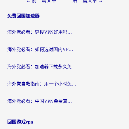
文
←
前一篇文章
后一篇文章
→
章
免费回国加速器
导
航
海外党必看：穿梭VPN好用吗？和云帆VPN对比哪个回国效果更好？附真实测评+避坑指南
海外党必看：如何选对国内VPN，实现无缝访问国内资源？
海外党必看：加速器下载永久免费版真的存在吗？教你无缝访问国内资源的正确姿势
海外党自救指南：用一个小时免费加速器，轻松打破国内资源访问壁垒？
海外党必看：中国VPN免费真的靠谱吗？手把手教你选对回国加速器
回国游戏vpn