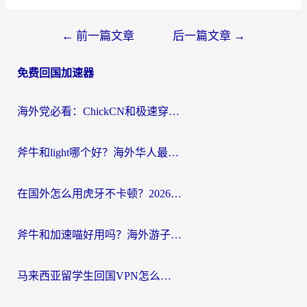
文
←
前一篇文章
后一篇文章
→
章
免费回国加速器
导
航
海外党必看：ChickCN和极速穿梭VPN好用吗？3招教你选对回国加速器无缝刷国内资源
斧牛和light哪个好？海外华人最关心的回国加速器选择难题，一篇讲透
在国外怎么用虎牙不卡顿？2026海外华人亲测有效的回国加速器选择指南
斧牛和加速喵好用吗？海外游子的真实选择困境
马来西亚留学生回国VPN怎么选？3个避坑点+1款实测好用的加速器推荐