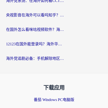
海外党亲测：在海外如何看CCTV？告别“仅限大陆播放”的实用指南
央视影音在海外可以看吗知乎？留学生亲测：3步解决地域限制+追剧自由
在国外怎么看咪咕视频软件？海外党亲测有效的回国加速方案
12123在国外能登录吗？海外华人必看的回国加速实用指南
海外党追剧必备：手机解除地区限制app怎么选？解决央视视频&国内剧地区限制全指南
下载应用
番茄 Windows PC电脑版