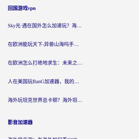
回国游戏vpn
Sky光·遇在国外怎么加速玩？海外党亲测有效的国服游戏加速指南
在欧洲能玩天下-异兽山海吗手游？海外玩家的加速器生存指南
在欧洲怎么打绝地求生：未来之役不卡？留学生亲测的加速器避坑指南
人在美国玩BanG加速器，我的延迟终于绿了
海外玩坦克世界总卡顿？海外坦克世界加速器有哪些？实测好用的选择在这里
影音加速器