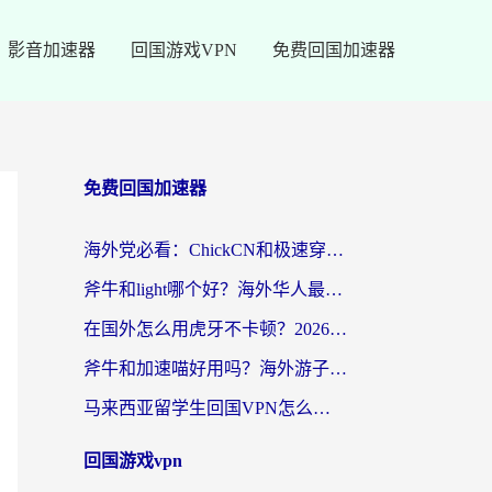
影音加速器
回国游戏VPN
免费回国加速器
免费回国加速器
海外党必看：ChickCN和极速穿梭VPN好用吗？3招教你选对回国加速器无缝刷国内资源
斧牛和light哪个好？海外华人最关心的回国加速器选择难题，一篇讲透
在国外怎么用虎牙不卡顿？2026海外华人亲测有效的回国加速器选择指南
斧牛和加速喵好用吗？海外游子的真实选择困境
马来西亚留学生回国VPN怎么选？3个避坑点+1款实测好用的加速器推荐
回国游戏vpn