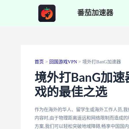
跳
番茄加速器
至
内
容
首页
回国游戏VPN
境外打BanG加速器
境外打BanG加
戏的最佳之选
作为在海外的华人、留学生或海外工作人员,
内容时,由于物理距离遥远和网络限制而造成的种
方案,我们可以轻松突破地域障碍,畅享中国国