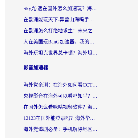
Sky光·遇在国外怎么加速玩？海外党亲测有效的国服游戏加速指南
在欧洲能玩天下-异兽山海吗手游？海外玩家的加速器生存指南
在欧洲怎么打绝地求生：未来之役不卡？留学生亲测的加速器避坑指南
人在美国玩BanG加速器，我的延迟终于绿了
海外玩坦克世界总卡顿？海外坦克世界加速器有哪些？实测好用的选择在这里
影音加速器
海外党亲测：在海外如何看CCTV？告别“仅限大陆播放”的实用指南
央视影音在海外可以看吗知乎？留学生亲测：3步解决地域限制+追剧自由
在国外怎么看咪咕视频软件？海外党亲测有效的回国加速方案
12123在国外能登录吗？海外华人必看的回国加速实用指南
海外党追剧必备：手机解除地区限制app怎么选？解决央视视频&国内剧地区限制全指南