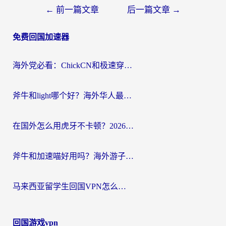
文
←
前一篇文章
后一篇文章
→
章
免费回国加速器
导
航
海外党必看：ChickCN和极速穿梭VPN好用吗？3招教你选对回国加速器无缝刷国内资源
斧牛和light哪个好？海外华人最关心的回国加速器选择难题，一篇讲透
在国外怎么用虎牙不卡顿？2026海外华人亲测有效的回国加速器选择指南
斧牛和加速喵好用吗？海外游子的真实选择困境
马来西亚留学生回国VPN怎么选？3个避坑点+1款实测好用的加速器推荐
回国游戏vpn