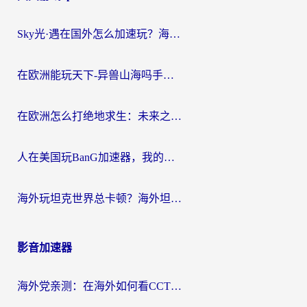
Sky光·遇在国外怎么加速玩？海外党亲测有效的国服游戏加速指南
在欧洲能玩天下-异兽山海吗手游？海外玩家的加速器生存指南
在欧洲怎么打绝地求生：未来之役不卡？留学生亲测的加速器避坑指南
人在美国玩BanG加速器，我的延迟终于绿了
海外玩坦克世界总卡顿？海外坦克世界加速器有哪些？实测好用的选择在这里
影音加速器
海外党亲测：在海外如何看CCTV？告别“仅限大陆播放”的实用指南