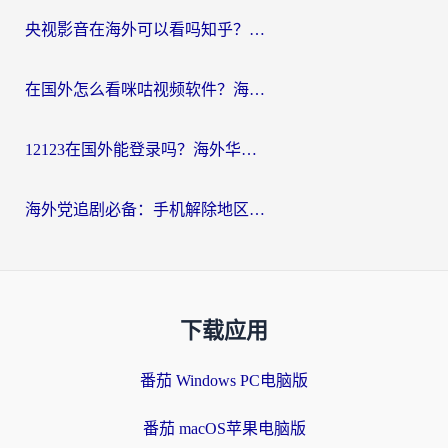
央视影音在海外可以看吗知乎？留学生亲测：3步解决地域限制+追剧自由
在国外怎么看咪咕视频软件？海外党亲测有效的回国加速方案
12123在国外能登录吗？海外华人必看的回国加速实用指南
海外党追剧必备：手机解除地区限制app怎么选？解决央视视频&国内剧地区限制全指南
下载应用
番茄 Windows PC电脑版
番茄 macOS苹果电脑版