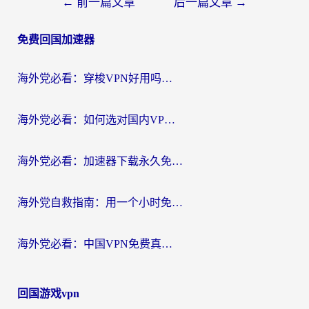
文
←
前一篇文章
后一篇文章
→
章
免费回国加速器
导
航
海外党必看：穿梭VPN好用吗？和云帆VPN对比哪个回国效果更好？附真实测评+避坑指南
海外党必看：如何选对国内VPN，实现无缝访问国内资源？
海外党必看：加速器下载永久免费版真的存在吗？教你无缝访问国内资源的正确姿势
海外党自救指南：用一个小时免费加速器，轻松打破国内资源访问壁垒？
海外党必看：中国VPN免费真的靠谱吗？手把手教你选对回国加速器
回国游戏vpn