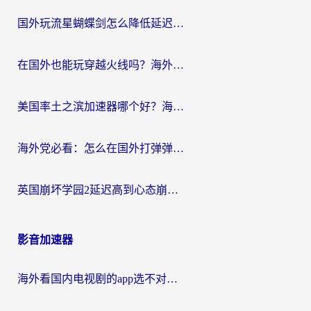
国外玩流星蝴蝶剑怎么降低延迟？海外党必看的加速秘籍（含欧洲鸣潮&彩虹岛优化攻略）
在国外也能玩穿越火线吗？海外玩家国服游戏畅玩终极指南
美国率土之滨加速器哪个好？海外党国服游戏畅玩终极指南（附多游戏解决方案）
海外党必看：怎么在国外打弹弹堂不卡？番茄加速器亲测指南
英国崩坏学园2延迟高到心态崩？海外党国服游戏加速终极指南
影音加速器
海外看国内电视剧的app选不对？这份回国加速器避坑指南帮你流畅追剧