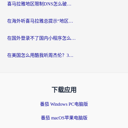
喜马拉雅地区限制DNS怎么破？海外党听国内音乐听书的终极解决方案
在海外听喜马拉雅总提示“地区限制”？3步轻松解除+听国内音乐全攻略
在国外登录不了国内小程序怎么办？选对回国加速器，轻松解锁国内资源
在美国怎么用酷我听周杰伦？3步搞定海外听歌难题
下载应用
番茄 Windows PC电脑版
番茄 macOS苹果电脑版