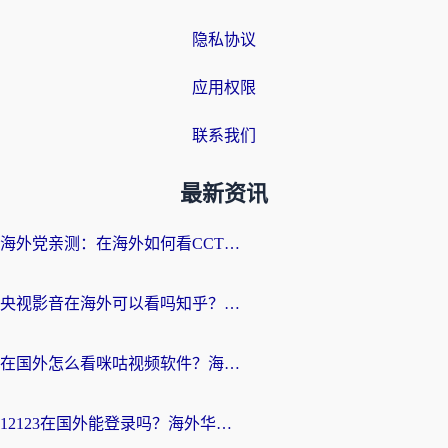
隐私协议
应用权限
联系我们
最新资讯
海外党亲测：在海外如何看CCTV？告别“仅限大陆播放”的实用指南
央视影音在海外可以看吗知乎？留学生亲测：3步解决地域限制+追剧自由
在国外怎么看咪咕视频软件？海外党亲测有效的回国加速方案
12123在国外能登录吗？海外华人必看的回国加速实用指南