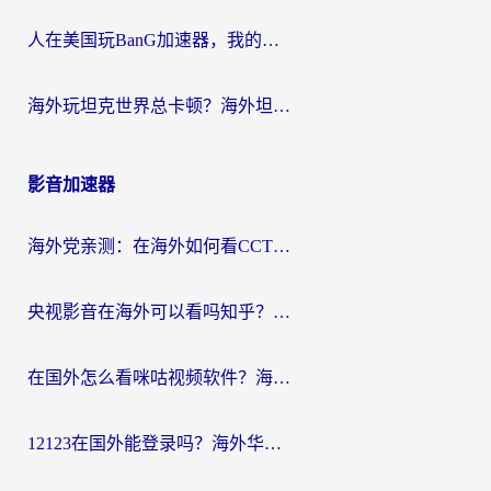
人在美国玩BanG加速器，我的延迟终于绿了
海外玩坦克世界总卡顿？海外坦克世界加速器有哪些？实测好用的选择在这里
影音加速器
海外党亲测：在海外如何看CCTV？告别“仅限大陆播放”的实用指南
央视影音在海外可以看吗知乎？留学生亲测：3步解决地域限制+追剧自由
在国外怎么看咪咕视频软件？海外党亲测有效的回国加速方案
12123在国外能登录吗？海外华人必看的回国加速实用指南