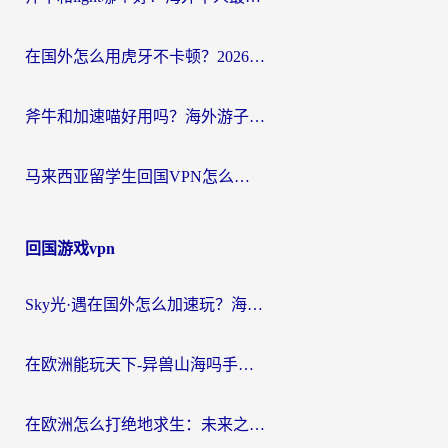
在国外怎么用虎牙不卡顿？2026海外华人亲测有效的回国加速器选择指南
斧牛和加速喵好用吗？海外游子的真实选择困境
马来西亚留学生回国VPN怎么选？3个避坑点+1款实测好用的加速器推荐
回国游戏vpn
Sky光·遇在国外怎么加速玩？海外党亲测有效的国服游戏加速指南
在欧洲能玩天下-异兽山海吗手游？海外玩家的加速器生存指南
在欧洲怎么打绝地求生：未来之役不卡？留学生亲测的加速器避坑指南