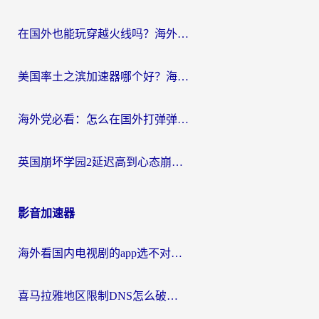
在国外也能玩穿越火线吗？海外玩家国服游戏畅玩终极指南
美国率土之滨加速器哪个好？海外党国服游戏畅玩终极指南（附多游戏解决方案）
海外党必看：怎么在国外打弹弹堂不卡？番茄加速器亲测指南
英国崩坏学园2延迟高到心态崩？海外党国服游戏加速终极指南
影音加速器
海外看国内电视剧的app选不对？这份回国加速器避坑指南帮你流畅追剧
喜马拉雅地区限制DNS怎么破？海外党听国内音乐听书的终极解决方案