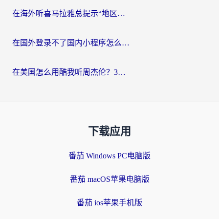
在海外听喜马拉雅总提示“地区限制”？3步轻松解除+听国内音乐全攻略
在国外登录不了国内小程序怎么办？选对回国加速器，轻松解锁国内资源
在美国怎么用酷我听周杰伦？3步搞定海外听歌难题
下载应用
番茄 Windows PC电脑版
番茄 macOS苹果电脑版
番茄 ios苹果手机版