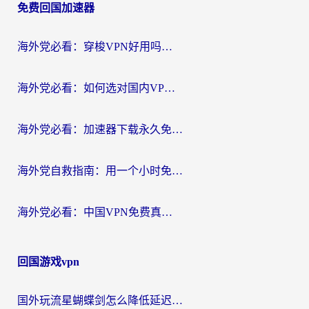
免费回国加速器
导
航
海外党必看：穿梭VPN好用吗？和云帆VPN对比哪个回国效果更好？附真实测评+避坑指南
海外党必看：如何选对国内VPN，实现无缝访问国内资源？
海外党必看：加速器下载永久免费版真的存在吗？教你无缝访问国内资源的正确姿势
海外党自救指南：用一个小时免费加速器，轻松打破国内资源访问壁垒？
海外党必看：中国VPN免费真的靠谱吗？手把手教你选对回国加速器
回国游戏vpn
国外玩流星蝴蝶剑怎么降低延迟？海外党必看的加速秘籍（含欧洲鸣潮&彩虹岛优化攻略）