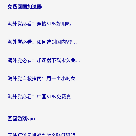
免费回国加速器
导
航
海外党必看：穿梭VPN好用吗？和云帆VPN对比哪个回国效果更好？附真实测评+避坑指南
海外党必看：如何选对国内VPN，实现无缝访问国内资源？
海外党必看：加速器下载永久免费版真的存在吗？教你无缝访问国内资源的正确姿势
海外党自救指南：用一个小时免费加速器，轻松打破国内资源访问壁垒？
海外党必看：中国VPN免费真的靠谱吗？手把手教你选对回国加速器
回国游戏vpn
国外玩流星蝴蝶剑怎么降低延迟？海外党必看的加速秘籍（含欧洲鸣潮&彩虹岛优化攻略）