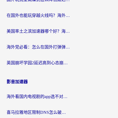
在国外也能玩穿越火线吗？海外玩家国服游戏畅玩终极指南
美国率土之滨加速器哪个好？海外党国服游戏畅玩终极指南（附多游戏解决方案）
海外党必看：怎么在国外打弹弹堂不卡？番茄加速器亲测指南
英国崩坏学园2延迟高到心态崩？海外党国服游戏加速终极指南
影音加速器
海外看国内电视剧的app选不对？这份回国加速器避坑指南帮你流畅追剧
喜马拉雅地区限制DNS怎么破？海外党听国内音乐听书的终极解决方案