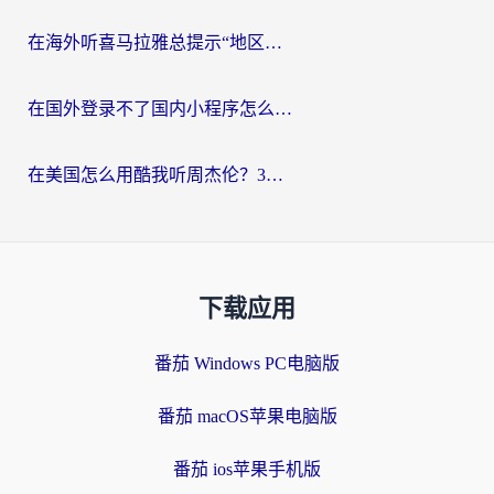
在海外听喜马拉雅总提示“地区限制”？3步轻松解除+听国内音乐全攻略
在国外登录不了国内小程序怎么办？选对回国加速器，轻松解锁国内资源
在美国怎么用酷我听周杰伦？3步搞定海外听歌难题
下载应用
番茄 Windows PC电脑版
番茄 macOS苹果电脑版
番茄 ios苹果手机版