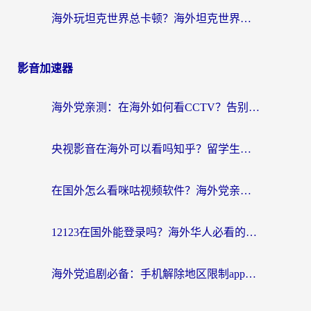
海外玩坦克世界总卡顿？海外坦克世界加速器有哪些？实测好用的选择在这里
影音加速器
海外党亲测：在海外如何看CCTV？告别“仅限大陆播放”的实用指南
央视影音在海外可以看吗知乎？留学生亲测：3步解决地域限制+追剧自由
在国外怎么看咪咕视频软件？海外党亲测有效的回国加速方案
12123在国外能登录吗？海外华人必看的回国加速实用指南
海外党追剧必备：手机解除地区限制app怎么选？解决央视视频&国内剧地区限制全指南