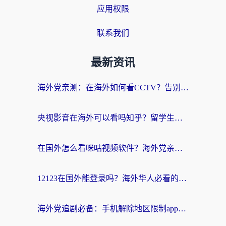
应用权限
联系我们
最新资讯
海外党亲测：在海外如何看CCTV？告别“仅限大陆播放”的实用指南
央视影音在海外可以看吗知乎？留学生亲测：3步解决地域限制+追剧自由
在国外怎么看咪咕视频软件？海外党亲测有效的回国加速方案
12123在国外能登录吗？海外华人必看的回国加速实用指南
海外党追剧必备：手机解除地区限制app怎么选？解决央视视频&国内剧地区限制全指南