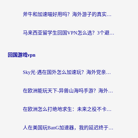
斧牛和加速喵好用吗？海外游子的真实选择困境
马来西亚留学生回国VPN怎么选？3个避坑点+1款实测好用的加速器推荐
回国游戏vpn
Sky光·遇在国外怎么加速玩？海外党亲测有效的国服游戏加速指南
在欧洲能玩天下-异兽山海吗手游？海外玩家的加速器生存指南
在欧洲怎么打绝地求生：未来之役不卡？留学生亲测的加速器避坑指南
人在美国玩BanG加速器，我的延迟终于绿了