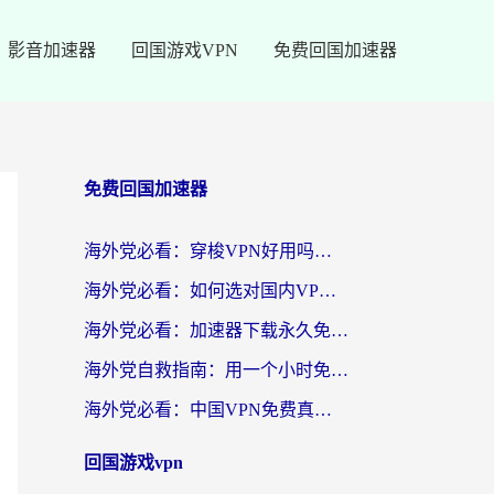
影音加速器
回国游戏VPN
免费回国加速器
免费回国加速器
海外党必看：穿梭VPN好用吗？和云帆VPN对比哪个回国效果更好？附真实测评+避坑指南
海外党必看：如何选对国内VPN，实现无缝访问国内资源？
海外党必看：加速器下载永久免费版真的存在吗？教你无缝访问国内资源的正确姿势
海外党自救指南：用一个小时免费加速器，轻松打破国内资源访问壁垒？
海外党必看：中国VPN免费真的靠谱吗？手把手教你选对回国加速器
回国游戏vpn