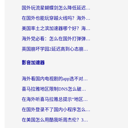
国外玩流星蝴蝶剑怎么降低延迟？海外党必看的加速秘籍（含欧洲鸣潮&彩虹岛优化攻略）
在国外也能玩穿越火线吗？海外玩家国服游戏畅玩终极指南
美国率土之滨加速器哪个好？海外党国服游戏畅玩终极指南（附多游戏解决方案）
海外党必看：怎么在国外打弹弹堂不卡？番茄加速器亲测指南
英国崩坏学园2延迟高到心态崩？海外党国服游戏加速终极指南
影音加速器
海外看国内电视剧的app选不对？这份回国加速器避坑指南帮你流畅追剧
喜马拉雅地区限制DNS怎么破？海外党听国内音乐听书的终极解决方案
在海外听喜马拉雅总提示“地区限制”？3步轻松解除+听国内音乐全攻略
在国外登录不了国内小程序怎么办？选对回国加速器，轻松解锁国内资源
在美国怎么用酷我听周杰伦？3步搞定海外听歌难题