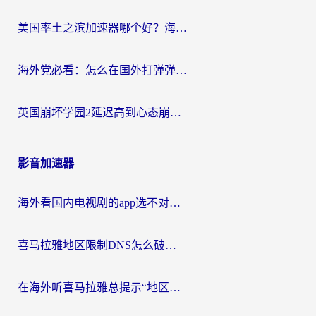
美国率土之滨加速器哪个好？海外党国服游戏畅玩终极指南（附多游戏解决方案）
海外党必看：怎么在国外打弹弹堂不卡？番茄加速器亲测指南
英国崩坏学园2延迟高到心态崩？海外党国服游戏加速终极指南
影音加速器
海外看国内电视剧的app选不对？这份回国加速器避坑指南帮你流畅追剧
喜马拉雅地区限制DNS怎么破？海外党听国内音乐听书的终极解决方案
在海外听喜马拉雅总提示“地区限制”？3步轻松解除+听国内音乐全攻略