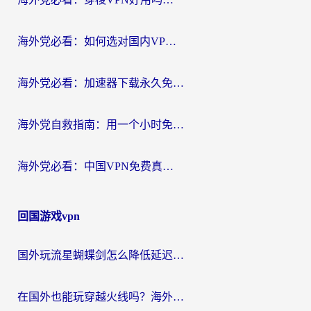
海外党必看：如何选对国内VPN，实现无缝访问国内资源？
海外党必看：加速器下载永久免费版真的存在吗？教你无缝访问国内资源的正确姿势
海外党自救指南：用一个小时免费加速器，轻松打破国内资源访问壁垒？
海外党必看：中国VPN免费真的靠谱吗？手把手教你选对回国加速器
回国游戏vpn
国外玩流星蝴蝶剑怎么降低延迟？海外党必看的加速秘籍（含欧洲鸣潮&彩虹岛优化攻略）
在国外也能玩穿越火线吗？海外玩家国服游戏畅玩终极指南