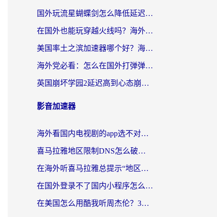
国外玩流星蝴蝶剑怎么降低延迟？海外党必看的加速秘籍（含欧洲鸣潮&彩虹岛优化攻略）
在国外也能玩穿越火线吗？海外玩家国服游戏畅玩终极指南
美国率土之滨加速器哪个好？海外党国服游戏畅玩终极指南（附多游戏解决方案）
海外党必看：怎么在国外打弹弹堂不卡？番茄加速器亲测指南
英国崩坏学园2延迟高到心态崩？海外党国服游戏加速终极指南
影音加速器
海外看国内电视剧的app选不对？这份回国加速器避坑指南帮你流畅追剧
喜马拉雅地区限制DNS怎么破？海外党听国内音乐听书的终极解决方案
在海外听喜马拉雅总提示“地区限制”？3步轻松解除+听国内音乐全攻略
在国外登录不了国内小程序怎么办？选对回国加速器，轻松解锁国内资源
在美国怎么用酷我听周杰伦？3步搞定海外听歌难题