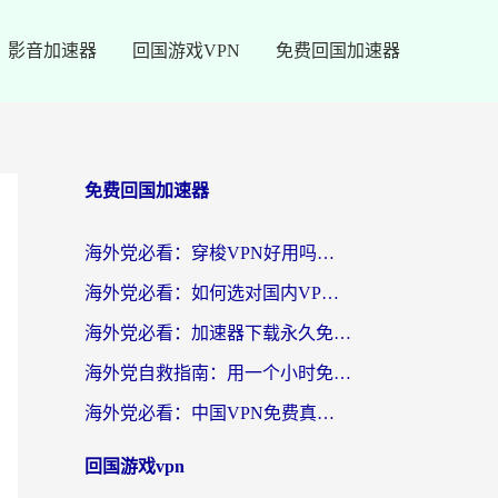
影音加速器
回国游戏VPN
免费回国加速器
免费回国加速器
海外党必看：穿梭VPN好用吗？和云帆VPN对比哪个回国效果更好？附真实测评+避坑指南
海外党必看：如何选对国内VPN，实现无缝访问国内资源？
海外党必看：加速器下载永久免费版真的存在吗？教你无缝访问国内资源的正确姿势
海外党自救指南：用一个小时免费加速器，轻松打破国内资源访问壁垒？
海外党必看：中国VPN免费真的靠谱吗？手把手教你选对回国加速器
回国游戏vpn