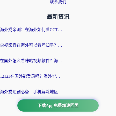
联系我们
最新资讯
海外党亲测：在海外如何看CCTV？告别“仅限大陆播放”的实用指南
央视影音在海外可以看吗知乎？留学生亲测：3步解决地域限制+追剧自由
在国外怎么看咪咕视频软件？海外党亲测有效的回国加速方案
12123在国外能登录吗？海外华人必看的回国加速实用指南
海外党追剧必备：手机解除地区限制app怎么选？解决央视视频&国内剧地区限制全指南
下载App免费加速回国