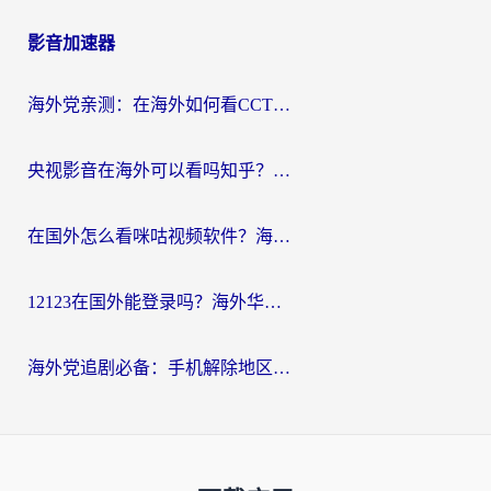
影音加速器
海外党亲测：在海外如何看CCTV？告别“仅限大陆播放”的实用指南
央视影音在海外可以看吗知乎？留学生亲测：3步解决地域限制+追剧自由
在国外怎么看咪咕视频软件？海外党亲测有效的回国加速方案
12123在国外能登录吗？海外华人必看的回国加速实用指南
海外党追剧必备：手机解除地区限制app怎么选？解决央视视频&国内剧地区限制全指南