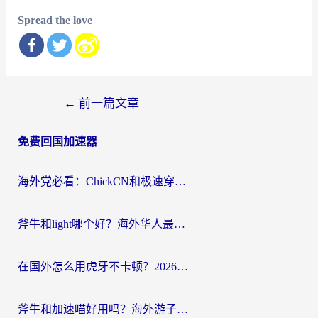
Spread the love
文
←
前一篇文章
章
免费回国加速器
导
航
海外党必看：ChickCN和极速穿梭VPN好用吗？3招教你选对回国加速器无缝刷国内资源
斧牛和light哪个好？海外华人最关心的回国加速器选择难题，一篇讲透
在国外怎么用虎牙不卡顿？2026海外华人亲测有效的回国加速器选择指南
斧牛和加速喵好用吗？海外游子的真实选择困境