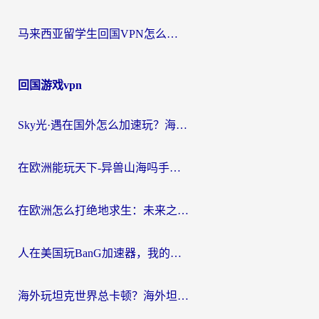
马来西亚留学生回国VPN怎么选？3个避坑点+1款实测好用的加速器推荐
回国游戏vpn
Sky光·遇在国外怎么加速玩？海外党亲测有效的国服游戏加速指南
在欧洲能玩天下-异兽山海吗手游？海外玩家的加速器生存指南
在欧洲怎么打绝地求生：未来之役不卡？留学生亲测的加速器避坑指南
人在美国玩BanG加速器，我的延迟终于绿了
海外玩坦克世界总卡顿？海外坦克世界加速器有哪些？实测好用的选择在这里