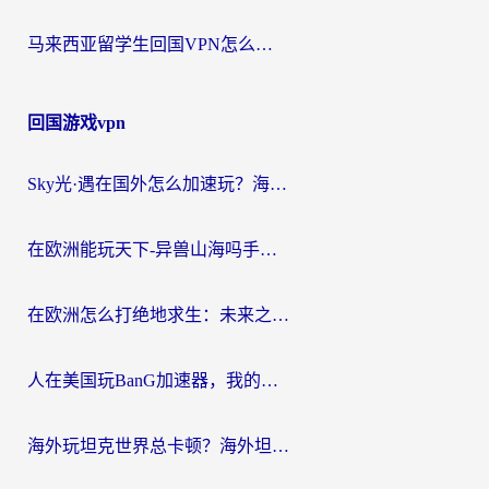
马来西亚留学生回国VPN怎么选？3个避坑点+1款实测好用的加速器推荐
回国游戏vpn
Sky光·遇在国外怎么加速玩？海外党亲测有效的国服游戏加速指南
在欧洲能玩天下-异兽山海吗手游？海外玩家的加速器生存指南
在欧洲怎么打绝地求生：未来之役不卡？留学生亲测的加速器避坑指南
人在美国玩BanG加速器，我的延迟终于绿了
海外玩坦克世界总卡顿？海外坦克世界加速器有哪些？实测好用的选择在这里