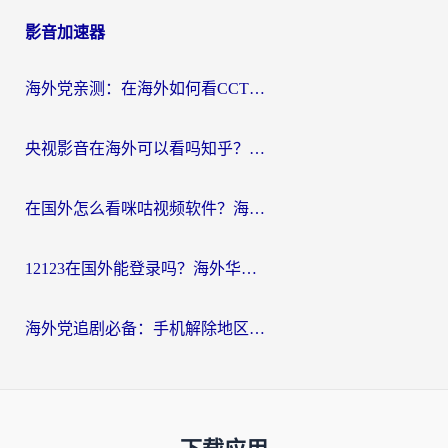
影音加速器
海外党亲测：在海外如何看CCTV？告别“仅限大陆播放”的实用指南
央视影音在海外可以看吗知乎？留学生亲测：3步解决地域限制+追剧自由
在国外怎么看咪咕视频软件？海外党亲测有效的回国加速方案
12123在国外能登录吗？海外华人必看的回国加速实用指南
海外党追剧必备：手机解除地区限制app怎么选？解决央视视频&国内剧地区限制全指南