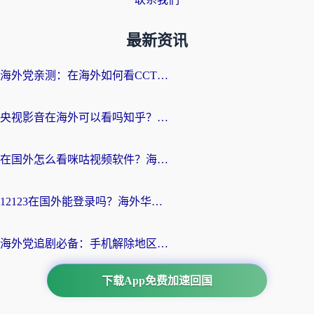
最新资讯
海外党亲测：在海外如何看CCTV？告别“仅限大陆播放”的实用指南
央视影音在海外可以看吗知乎？留学生亲测：3步解决地域限制+追剧自由
在国外怎么看咪咕视频软件？海外党亲测有效的回国加速方案
12123在国外能登录吗？海外华人必看的回国加速实用指南
海外党追剧必备：手机解除地区限制app怎么选？解决央视视频&国内剧地区限制全指南
下载App免费加速回国