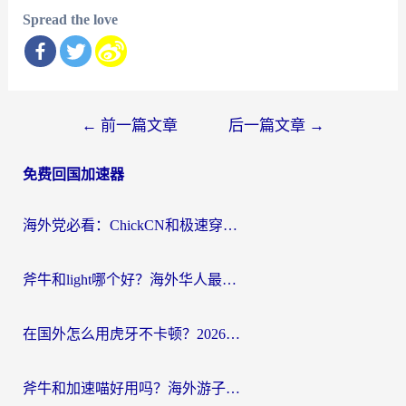
Spread the love
文
←
前一篇文章
后一篇文章
→
章
免费回国加速器
导
航
海外党必看：ChickCN和极速穿梭VPN好用吗？3招教你选对回国加速器无缝刷国内资源
斧牛和light哪个好？海外华人最关心的回国加速器选择难题，一篇讲透
在国外怎么用虎牙不卡顿？2026海外华人亲测有效的回国加速器选择指南
斧牛和加速喵好用吗？海外游子的真实选择困境