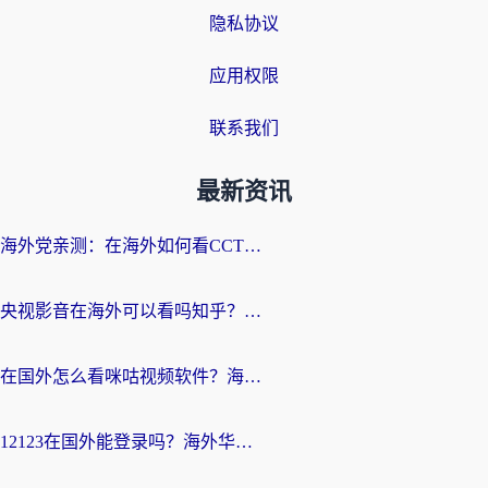
隐私协议
应用权限
联系我们
最新资讯
海外党亲测：在海外如何看CCTV？告别“仅限大陆播放”的实用指南
央视影音在海外可以看吗知乎？留学生亲测：3步解决地域限制+追剧自由
在国外怎么看咪咕视频软件？海外党亲测有效的回国加速方案
12123在国外能登录吗？海外华人必看的回国加速实用指南