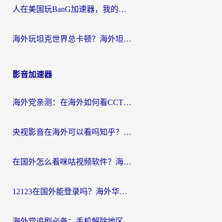
人在美国玩BanG加速器，我的延迟终于绿了
海外玩坦克世界总卡顿？海外坦克世界加速器有哪些？实测好用的选择在这里
影音加速器
海外党亲测：在海外如何看CCTV？告别“仅限大陆播放”的实用指南
央视影音在海外可以看吗知乎？留学生亲测：3步解决地域限制+追剧自由
在国外怎么看咪咕视频软件？海外党亲测有效的回国加速方案
12123在国外能登录吗？海外华人必看的回国加速实用指南
海外党追剧必备：手机解除地区限制app怎么选？解决央视视频&国内剧地区限制全指南