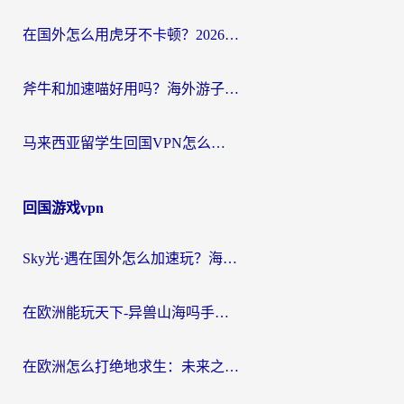
在国外怎么用虎牙不卡顿？2026海外华人亲测有效的回国加速器选择指南
斧牛和加速喵好用吗？海外游子的真实选择困境
马来西亚留学生回国VPN怎么选？3个避坑点+1款实测好用的加速器推荐
回国游戏vpn
Sky光·遇在国外怎么加速玩？海外党亲测有效的国服游戏加速指南
在欧洲能玩天下-异兽山海吗手游？海外玩家的加速器生存指南
在欧洲怎么打绝地求生：未来之役不卡？留学生亲测的加速器避坑指南