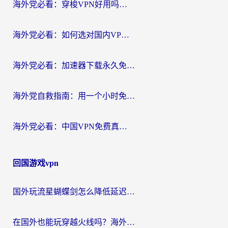
海外党必看：穿梭VPN好用吗？和云帆VPN对比哪个回国效果更好？附真实测评+避坑指南
海外党必看：如何选对国内VPN，实现无缝访问国内资源？
海外党必看：加速器下载永久免费版真的存在吗？教你无缝访问国内资源的正确姿势
海外党自救指南：用一个小时免费加速器，轻松打破国内资源访问壁垒？
海外党必看：中国VPN免费真的靠谱吗？手把手教你选对回国加速器
回国游戏vpn
国外玩流星蝴蝶剑怎么降低延迟？海外党必看的加速秘籍（含欧洲鸣潮&彩虹岛优化攻略）
在国外也能玩穿越火线吗？海外玩家国服游戏畅玩终极指南