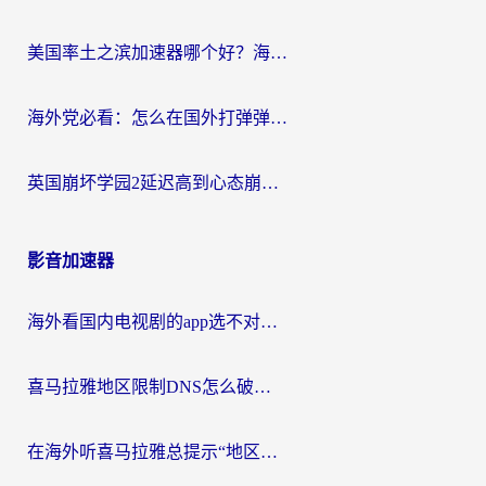
美国率土之滨加速器哪个好？海外党国服游戏畅玩终极指南（附多游戏解决方案）
海外党必看：怎么在国外打弹弹堂不卡？番茄加速器亲测指南
英国崩坏学园2延迟高到心态崩？海外党国服游戏加速终极指南
影音加速器
海外看国内电视剧的app选不对？这份回国加速器避坑指南帮你流畅追剧
喜马拉雅地区限制DNS怎么破？海外党听国内音乐听书的终极解决方案
在海外听喜马拉雅总提示“地区限制”？3步轻松解除+听国内音乐全攻略