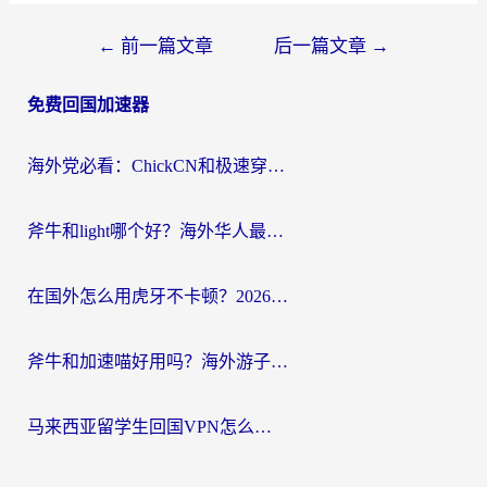
文
←
前一篇文章
后一篇文章
→
章
免费回国加速器
导
航
海外党必看：ChickCN和极速穿梭VPN好用吗？3招教你选对回国加速器无缝刷国内资源
斧牛和light哪个好？海外华人最关心的回国加速器选择难题，一篇讲透
在国外怎么用虎牙不卡顿？2026海外华人亲测有效的回国加速器选择指南
斧牛和加速喵好用吗？海外游子的真实选择困境
马来西亚留学生回国VPN怎么选？3个避坑点+1款实测好用的加速器推荐