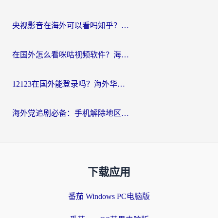
央视影音在海外可以看吗知乎？留学生亲测：3步解决地域限制+追剧自由
在国外怎么看咪咕视频软件？海外党亲测有效的回国加速方案
12123在国外能登录吗？海外华人必看的回国加速实用指南
海外党追剧必备：手机解除地区限制app怎么选？解决央视视频&国内剧地区限制全指南
下载应用
番茄 Windows PC电脑版