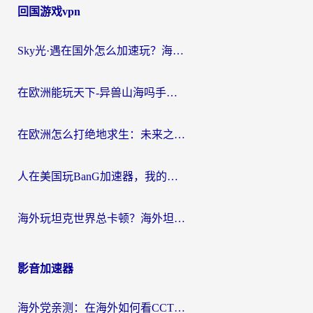
回国游戏vpn
Sky光·遇在国外怎么加速玩？海外党亲测有效的国服游戏加速指南
在欧洲能玩天下-异兽山海吗手游？海外玩家的加速器生存指南
在欧洲怎么打绝地求生：未来之役不卡？留学生亲测的加速器避坑指南
人在美国玩BanG加速器，我的延迟终于绿了
海外玩坦克世界总卡顿？海外坦克世界加速器有哪些？实测好用的选择在这里
影音加速器
海外党亲测：在海外如何看CCTV？告别“仅限大陆播放”的实用指南