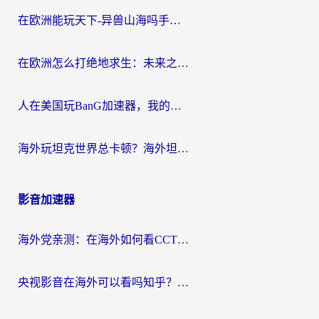
在欧洲能玩天下-异兽山海吗手游？海外玩家的加速器生存指南
在欧洲怎么打绝地求生：未来之役不卡？留学生亲测的加速器避坑指南
人在美国玩BanG加速器，我的延迟终于绿了
海外玩坦克世界总卡顿？海外坦克世界加速器有哪些？实测好用的选择在这里
影音加速器
海外党亲测：在海外如何看CCTV？告别“仅限大陆播放”的实用指南
央视影音在海外可以看吗知乎？留学生亲测：3步解决地域限制+追剧自由