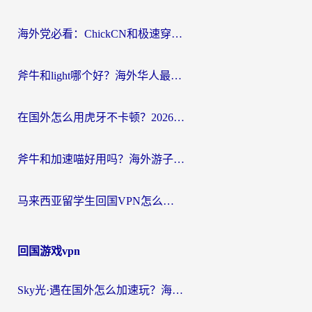
航
海外党必看：ChickCN和极速穿梭VPN好用吗？3招教你选对回国加速器无缝刷国内资源
斧牛和light哪个好？海外华人最关心的回国加速器选择难题，一篇讲透
在国外怎么用虎牙不卡顿？2026海外华人亲测有效的回国加速器选择指南
斧牛和加速喵好用吗？海外游子的真实选择困境
马来西亚留学生回国VPN怎么选？3个避坑点+1款实测好用的加速器推荐
回国游戏vpn
Sky光·遇在国外怎么加速玩？海外党亲测有效的国服游戏加速指南