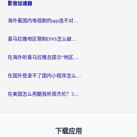
影音加速器
海外看国内电视剧的app选不对？这份回国加速器避坑指南帮你流畅追剧
喜马拉雅地区限制DNS怎么破？海外党听国内音乐听书的终极解决方案
在海外听喜马拉雅总提示“地区限制”？3步轻松解除+听国内音乐全攻略
在国外登录不了国内小程序怎么办？选对回国加速器，轻松解锁国内资源
在美国怎么用酷我听周杰伦？3步搞定海外听歌难题
下载应用