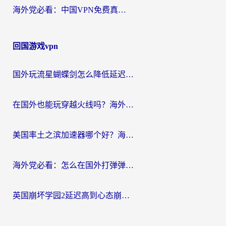
海外党必看：中国VPN免费真的靠谱吗？手把手教你选对回国加速器
回国游戏vpn
国外玩流星蝴蝶剑怎么降低延迟？海外党必看的加速秘籍（含欧洲鸣潮&彩虹岛优化攻略）
在国外也能玩穿越火线吗？海外玩家国服游戏畅玩终极指南
美国率土之滨加速器哪个好？海外党国服游戏畅玩终极指南（附多游戏解决方案）
海外党必看：怎么在国外打弹弹堂不卡？番茄加速器亲测指南
英国崩坏学园2延迟高到心态崩？海外党国服游戏加速终极指南