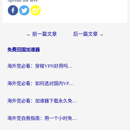
Spread the love
文
←
前一篇文章
后一篇文章
→
章
免费回国加速器
导
航
海外党必看：穿梭VPN好用吗？和云帆VPN对比哪个回国效果更好？附真实测评+避坑指南
海外党必看：如何选对国内VPN，实现无缝访问国内资源？
海外党必看：加速器下载永久免费版真的存在吗？教你无缝访问国内资源的正确姿势
海外党自救指南：用一个小时免费加速器，轻松打破国内资源访问壁垒？