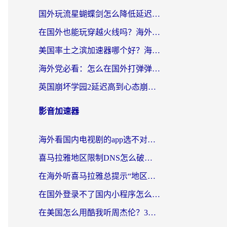
国外玩流星蝴蝶剑怎么降低延迟？海外党必看的加速秘籍（含欧洲鸣潮&彩虹岛优化攻略）
在国外也能玩穿越火线吗？海外玩家国服游戏畅玩终极指南
美国率土之滨加速器哪个好？海外党国服游戏畅玩终极指南（附多游戏解决方案）
海外党必看：怎么在国外打弹弹堂不卡？番茄加速器亲测指南
英国崩坏学园2延迟高到心态崩？海外党国服游戏加速终极指南
影音加速器
海外看国内电视剧的app选不对？这份回国加速器避坑指南帮你流畅追剧
喜马拉雅地区限制DNS怎么破？海外党听国内音乐听书的终极解决方案
在海外听喜马拉雅总提示“地区限制”？3步轻松解除+听国内音乐全攻略
在国外登录不了国内小程序怎么办？选对回国加速器，轻松解锁国内资源
在美国怎么用酷我听周杰伦？3步搞定海外听歌难题