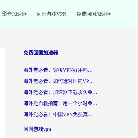
影音加速器
回国游戏VPN
免费回国加速器
免费回国加速器
海外党必看：穿梭VPN好用吗？和云帆VPN对比哪个回国效果更好？附真实测评+避坑指南
海外党必看：如何选对国内VPN，实现无缝访问国内资源？
海外党必看：加速器下载永久免费版真的存在吗？教你无缝访问国内资源的正确姿势
海外党自救指南：用一个小时免费加速器，轻松打破国内资源访问壁垒？
海外党必看：中国VPN免费真的靠谱吗？手把手教你选对回国加速器
回国游戏vpn