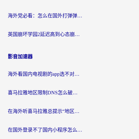
海外党必看：怎么在国外打弹弹堂不卡？番茄加速器亲测指南
英国崩坏学园2延迟高到心态崩？海外党国服游戏加速终极指南
影音加速器
海外看国内电视剧的app选不对？这份回国加速器避坑指南帮你流畅追剧
喜马拉雅地区限制DNS怎么破？海外党听国内音乐听书的终极解决方案
在海外听喜马拉雅总提示“地区限制”？3步轻松解除+听国内音乐全攻略
在国外登录不了国内小程序怎么办？选对回国加速器，轻松解锁国内资源