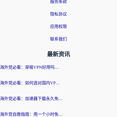
服务条款
隐私协议
应用权限
联系我们
最新资讯
海外党必看：穿梭VPN好用吗？和云帆VPN对比哪个回国效果更好？附真实测评+避坑指南
海外党必看：如何选对国内VPN，实现无缝访问国内资源？
海外党必看：加速器下载永久免费版真的存在吗？教你无缝访问国内资源的正确姿势
海外党自救指南：用一个小时免费加速器，轻松打破国内资源访问壁垒？