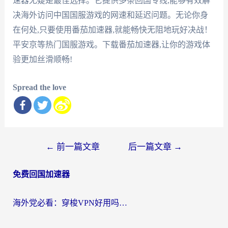
速器无疑是最佳选择。它提供多条回国专线,能够有效解
决海外访问中国国服游戏的网速和延迟问题。无论你身
在何处,只要使用番茄加速器,就能畅快无阻地玩好决战！
平安京等热门国服游戏。下载番茄加速器,让你的游戏体
验更加丝滑顺畅!
Spread the love
文
←
前一篇文章
后一篇文章
→
章
免费回国加速器
导
航
海外党必看：穿梭VPN好用吗？和云帆VPN对比哪个回国效果更好？附真实测评+避坑指南