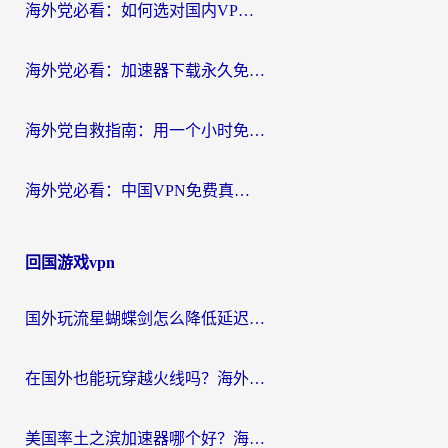
海外党必看：如何选对国内VPN，实现无缝访问国内资源？
海外党必看：加速器下载永久免费版真的存在吗？教你无缝访问国内资源的正确姿势
海外党自救指南：用一个小时免费加速器，轻松打破国内资源访问壁垒？
海外党必看：中国VPN免费真的靠谱吗？手把手教你选对回国加速器
回国游戏vpn
国外玩流星蝴蝶剑怎么降低延迟？海外党必看的加速秘籍（含欧洲鸣潮&彩虹岛优化攻略）
在国外也能玩穿越火线吗？海外玩家国服游戏畅玩终极指南
美国率土之滨加速器哪个好？海外党国服游戏畅玩终极指南（附多游戏解决方案）