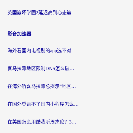
英国崩坏学园2延迟高到心态崩？海外党国服游戏加速终极指南
影音加速器
海外看国内电视剧的app选不对？这份回国加速器避坑指南帮你流畅追剧
喜马拉雅地区限制DNS怎么破？海外党听国内音乐听书的终极解决方案
在海外听喜马拉雅总提示“地区限制”？3步轻松解除+听国内音乐全攻略
在国外登录不了国内小程序怎么办？选对回国加速器，轻松解锁国内资源
在美国怎么用酷我听周杰伦？3步搞定海外听歌难题