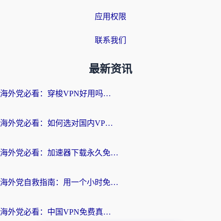
应用权限
联系我们
最新资讯
海外党必看：穿梭VPN好用吗？和云帆VPN对比哪个回国效果更好？附真实测评+避坑指南
海外党必看：如何选对国内VPN，实现无缝访问国内资源？
海外党必看：加速器下载永久免费版真的存在吗？教你无缝访问国内资源的正确姿势
海外党自救指南：用一个小时免费加速器，轻松打破国内资源访问壁垒？
海外党必看：中国VPN免费真的靠谱吗？手把手教你选对回国加速器