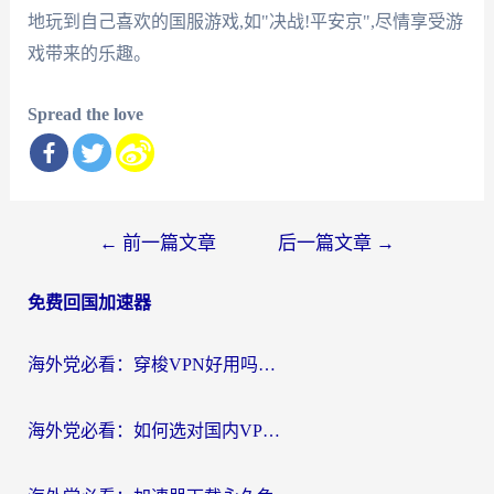
地玩到自己喜欢的国服游戏,如"决战!平安京",尽情享受游
戏带来的乐趣。
Spread the love
文
←
前一篇文章
后一篇文章
→
章
免费回国加速器
导
航
海外党必看：穿梭VPN好用吗？和云帆VPN对比哪个回国效果更好？附真实测评+避坑指南
海外党必看：如何选对国内VPN，实现无缝访问国内资源？