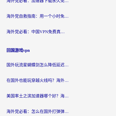
海外党必看：加速器下载永久免费版真的存在吗？教你无缝访问国内资源的正确姿势
海外党自救指南：用一个小时免费加速器，轻松打破国内资源访问壁垒？
海外党必看：中国VPN免费真的靠谱吗？手把手教你选对回国加速器
回国游戏vpn
国外玩流星蝴蝶剑怎么降低延迟？海外党必看的加速秘籍（含欧洲鸣潮&彩虹岛优化攻略）
在国外也能玩穿越火线吗？海外玩家国服游戏畅玩终极指南
美国率土之滨加速器哪个好？海外党国服游戏畅玩终极指南（附多游戏解决方案）
海外党必看：怎么在国外打弹弹堂不卡？番茄加速器亲测指南