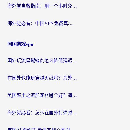
海外党自救指南：用一个小时免费加速器，轻松打破国内资源访问壁垒？
海外党必看：中国VPN免费真的靠谱吗？手把手教你选对回国加速器
回国游戏vpn
国外玩流星蝴蝶剑怎么降低延迟？海外党必看的加速秘籍（含欧洲鸣潮&彩虹岛优化攻略）
在国外也能玩穿越火线吗？海外玩家国服游戏畅玩终极指南
美国率土之滨加速器哪个好？海外党国服游戏畅玩终极指南（附多游戏解决方案）
海外党必看：怎么在国外打弹弹堂不卡？番茄加速器亲测指南