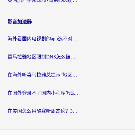
英国崩坏学园2延迟高到心态崩？海外党国服游戏加速终极指南
影音加速器
海外看国内电视剧的app选不对？这份回国加速器避坑指南帮你流畅追剧
喜马拉雅地区限制DNS怎么破？海外党听国内音乐听书的终极解决方案
在海外听喜马拉雅总提示“地区限制”？3步轻松解除+听国内音乐全攻略
在国外登录不了国内小程序怎么办？选对回国加速器，轻松解锁国内资源
在美国怎么用酷我听周杰伦？3步搞定海外听歌难题