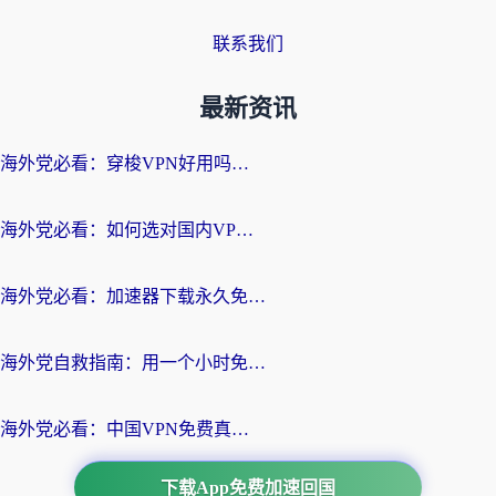
联系我们
最新资讯
海外党必看：穿梭VPN好用吗？和云帆VPN对比哪个回国效果更好？附真实测评+避坑指南
海外党必看：如何选对国内VPN，实现无缝访问国内资源？
海外党必看：加速器下载永久免费版真的存在吗？教你无缝访问国内资源的正确姿势
海外党自救指南：用一个小时免费加速器，轻松打破国内资源访问壁垒？
海外党必看：中国VPN免费真的靠谱吗？手把手教你选对回国加速器
下载App免费加速回国