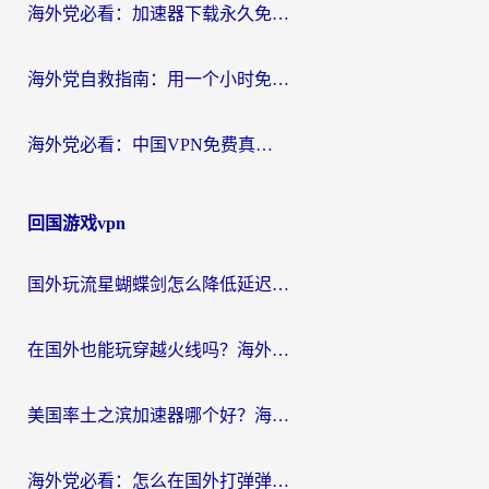
海外党必看：加速器下载永久免费版真的存在吗？教你无缝访问国内资源的正确姿势
海外党自救指南：用一个小时免费加速器，轻松打破国内资源访问壁垒？
海外党必看：中国VPN免费真的靠谱吗？手把手教你选对回国加速器
回国游戏vpn
国外玩流星蝴蝶剑怎么降低延迟？海外党必看的加速秘籍（含欧洲鸣潮&彩虹岛优化攻略）
在国外也能玩穿越火线吗？海外玩家国服游戏畅玩终极指南
美国率土之滨加速器哪个好？海外党国服游戏畅玩终极指南（附多游戏解决方案）
海外党必看：怎么在国外打弹弹堂不卡？番茄加速器亲测指南