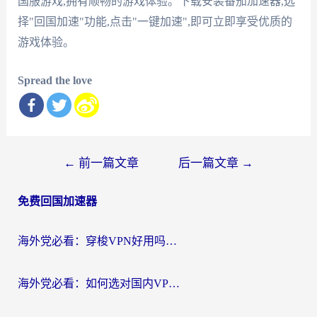
国服游戏,拥有顺畅的游戏体验。下载安装番茄加速器,选
择"回国加速"功能,点击"一键加速",即可立即享受优质的
游戏体验。
Spread the love
文
←
前一篇文章
后一篇文章
→
章
免费回国加速器
导
航
海外党必看：穿梭VPN好用吗？和云帆VPN对比哪个回国效果更好？附真实测评+避坑指南
海外党必看：如何选对国内VPN，实现无缝访问国内资源？