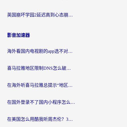
英国崩坏学园2延迟高到心态崩？海外党国服游戏加速终极指南
影音加速器
海外看国内电视剧的app选不对？这份回国加速器避坑指南帮你流畅追剧
喜马拉雅地区限制DNS怎么破？海外党听国内音乐听书的终极解决方案
在海外听喜马拉雅总提示“地区限制”？3步轻松解除+听国内音乐全攻略
在国外登录不了国内小程序怎么办？选对回国加速器，轻松解锁国内资源
在美国怎么用酷我听周杰伦？3步搞定海外听歌难题