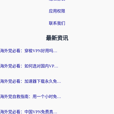
应用权限
联系我们
最新资讯
海外党必看：穿梭VPN好用吗？和云帆VPN对比哪个回国效果更好？附真实测评+避坑指南
海外党必看：如何选对国内VPN，实现无缝访问国内资源？
海外党必看：加速器下载永久免费版真的存在吗？教你无缝访问国内资源的正确姿势
海外党自救指南：用一个小时免费加速器，轻松打破国内资源访问壁垒？
海外党必看：中国VPN免费真的靠谱吗？手把手教你选对回国加速器