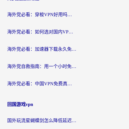
航
海外党必看：穿梭VPN好用吗？和云帆VPN对比哪个回国效果更好？附真实测评+避坑指南
海外党必看：如何选对国内VPN，实现无缝访问国内资源？
海外党必看：加速器下载永久免费版真的存在吗？教你无缝访问国内资源的正确姿势
海外党自救指南：用一个小时免费加速器，轻松打破国内资源访问壁垒？
海外党必看：中国VPN免费真的靠谱吗？手把手教你选对回国加速器
回国游戏vpn
国外玩流星蝴蝶剑怎么降低延迟？海外党必看的加速秘籍（含欧洲鸣潮&彩虹岛优化攻略）