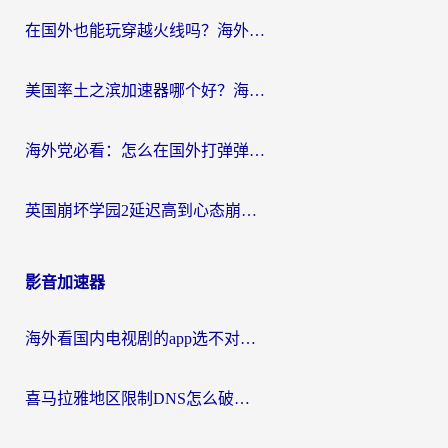
在国外也能玩穿越火线吗？海外玩家国服游戏畅玩终极指南
美国率土之滨加速器哪个好？海外党国服游戏畅玩终极指南（附多游戏解决方案）
海外党必看：怎么在国外打弹弹堂不卡？番茄加速器亲测指南
英国崩坏学园2延迟高到心态崩？海外党国服游戏加速终极指南
影音加速器
海外看国内电视剧的app选不对？这份回国加速器避坑指南帮你流畅追剧
喜马拉雅地区限制DNS怎么破？海外党听国内音乐听书的终极解决方案