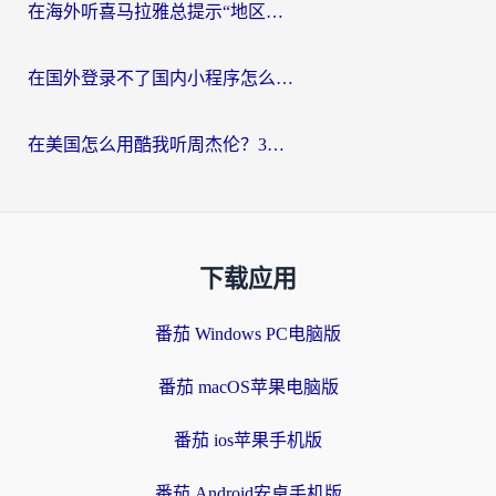
在海外听喜马拉雅总提示“地区限制”？3步轻松解除+听国内音乐全攻略
在国外登录不了国内小程序怎么办？选对回国加速器，轻松解锁国内资源
在美国怎么用酷我听周杰伦？3步搞定海外听歌难题
下载应用
番茄 Windows PC电脑版
番茄 macOS苹果电脑版
番茄 ios苹果手机版
番茄 Android安卓手机版