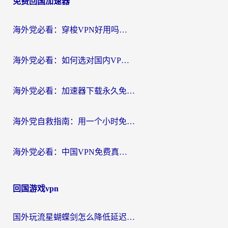
免费回国加速器
导
航
海外党必看：穿梭VPN好用吗？和云帆VPN对比哪个回国效果更好？附真实测评+避坑指南
海外党必看：如何选对国内VPN，实现无缝访问国内资源？
海外党必看：加速器下载永久免费版真的存在吗？教你无缝访问国内资源的正确姿势
海外党自救指南：用一个小时免费加速器，轻松打破国内资源访问壁垒？
海外党必看：中国VPN免费真的靠谱吗？手把手教你选对回国加速器
回国游戏vpn
国外玩流星蝴蝶剑怎么降低延迟？海外党必看的加速秘籍（含欧洲鸣潮&彩虹岛优化攻略）