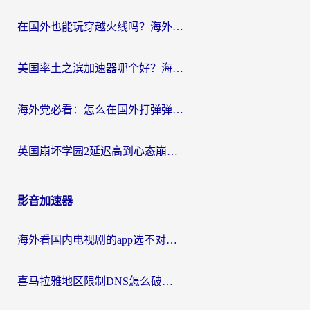
在国外也能玩穿越火线吗？海外玩家国服游戏畅玩终极指南
美国率土之滨加速器哪个好？海外党国服游戏畅玩终极指南（附多游戏解决方案）
海外党必看：怎么在国外打弹弹堂不卡？番茄加速器亲测指南
英国崩坏学园2延迟高到心态崩？海外党国服游戏加速终极指南
影音加速器
海外看国内电视剧的app选不对？这份回国加速器避坑指南帮你流畅追剧
喜马拉雅地区限制DNS怎么破？海外党听国内音乐听书的终极解决方案