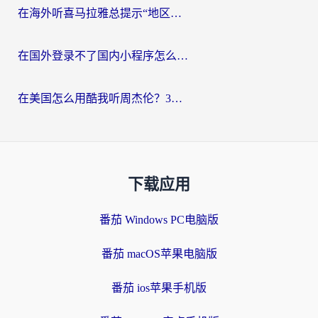
在海外听喜马拉雅总提示“地区限制”？3步轻松解除+听国内音乐全攻略
在国外登录不了国内小程序怎么办？选对回国加速器，轻松解锁国内资源
在美国怎么用酷我听周杰伦？3步搞定海外听歌难题
下载应用
番茄 Windows PC电脑版
番茄 macOS苹果电脑版
番茄 ios苹果手机版