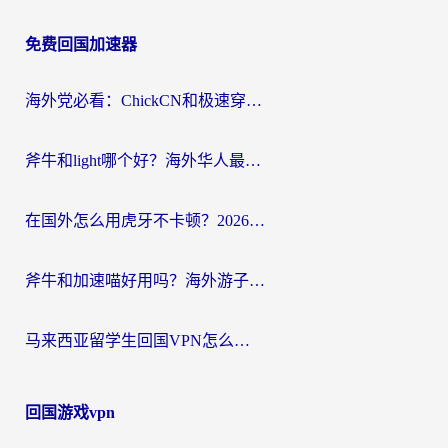
章
免费回国加速器
导
航
海外党必看：ChickCN和极速穿梭VPN好用吗？3招教你选对回国加速器无缝刷国内资源
斧牛和light哪个好？海外华人最关心的回国加速器选择难题，一篇讲透
在国外怎么用虎牙不卡顿？2026海外华人亲测有效的回国加速器选择指南
斧牛和加速喵好用吗？海外游子的真实选择困境
马来西亚留学生回国VPN怎么选？3个避坑点+1款实测好用的加速器推荐
回国游戏vpn