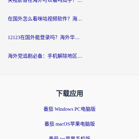
央视影音在海外可以看吗知乎？留学生亲测：3步解决地域限制+追剧自由
在国外怎么看咪咕视频软件？海外党亲测有效的回国加速方案
12123在国外能登录吗？海外华人必看的回国加速实用指南
海外党追剧必备：手机解除地区限制app怎么选？解决央视视频&国内剧地区限制全指南
下载应用
番茄 Windows PC电脑版
番茄 macOS苹果电脑版
番茄 ios苹果手机版