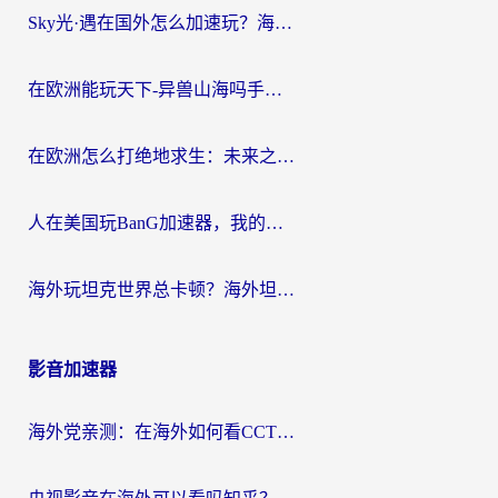
Sky光·遇在国外怎么加速玩？海外党亲测有效的国服游戏加速指南
在欧洲能玩天下-异兽山海吗手游？海外玩家的加速器生存指南
在欧洲怎么打绝地求生：未来之役不卡？留学生亲测的加速器避坑指南
人在美国玩BanG加速器，我的延迟终于绿了
海外玩坦克世界总卡顿？海外坦克世界加速器有哪些？实测好用的选择在这里
影音加速器
海外党亲测：在海外如何看CCTV？告别“仅限大陆播放”的实用指南