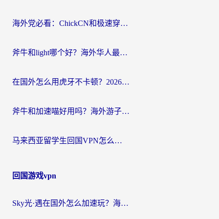
航
海外党必看：ChickCN和极速穿梭VPN好用吗？3招教你选对回国加速器无缝刷国内资源
斧牛和light哪个好？海外华人最关心的回国加速器选择难题，一篇讲透
在国外怎么用虎牙不卡顿？2026海外华人亲测有效的回国加速器选择指南
斧牛和加速喵好用吗？海外游子的真实选择困境
马来西亚留学生回国VPN怎么选？3个避坑点+1款实测好用的加速器推荐
回国游戏vpn
Sky光·遇在国外怎么加速玩？海外党亲测有效的国服游戏加速指南