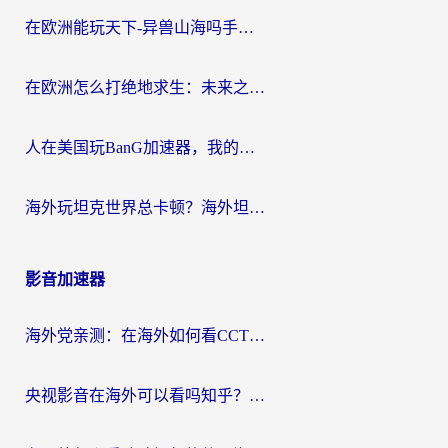
在欧洲能玩天下-异兽山海吗手游？海外玩家的加速器生存指南
在欧洲怎么打绝地求生：未来之役不卡？留学生亲测的加速器避坑指南
人在美国玩BanG加速器，我的延迟终于绿了
海外玩坦克世界总卡顿？海外坦克世界加速器有哪些？实测好用的选择在这里
影音加速器
海外党亲测：在海外如何看CCTV？告别“仅限大陆播放”的实用指南
央视影音在海外可以看吗知乎？留学生亲测：3步解决地域限制+追剧自由