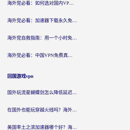
海外党必看：如何选对国内VPN，实现无缝访问国内资源？
海外党必看：加速器下载永久免费版真的存在吗？教你无缝访问国内资源的正确姿势
海外党自救指南：用一个小时免费加速器，轻松打破国内资源访问壁垒？
海外党必看：中国VPN免费真的靠谱吗？手把手教你选对回国加速器
回国游戏vpn
国外玩流星蝴蝶剑怎么降低延迟？海外党必看的加速秘籍（含欧洲鸣潮&彩虹岛优化攻略）
在国外也能玩穿越火线吗？海外玩家国服游戏畅玩终极指南
美国率土之滨加速器哪个好？海外党国服游戏畅玩终极指南（附多游戏解决方案）