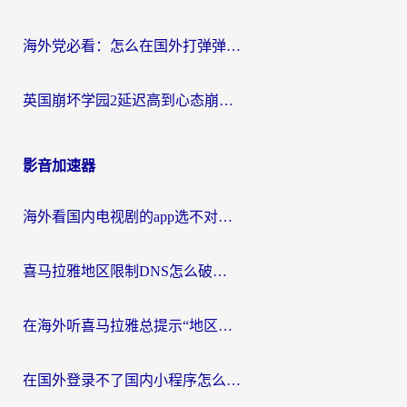
海外党必看：怎么在国外打弹弹堂不卡？番茄加速器亲测指南
英国崩坏学园2延迟高到心态崩？海外党国服游戏加速终极指南
影音加速器
海外看国内电视剧的app选不对？这份回国加速器避坑指南帮你流畅追剧
喜马拉雅地区限制DNS怎么破？海外党听国内音乐听书的终极解决方案
在海外听喜马拉雅总提示“地区限制”？3步轻松解除+听国内音乐全攻略
在国外登录不了国内小程序怎么办？选对回国加速器，轻松解锁国内资源