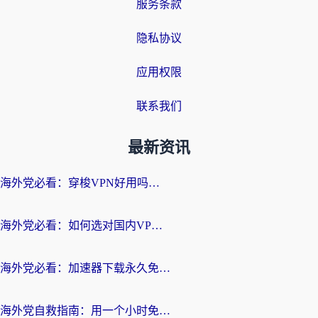
服务条款
隐私协议
应用权限
联系我们
最新资讯
海外党必看：穿梭VPN好用吗？和云帆VPN对比哪个回国效果更好？附真实测评+避坑指南
海外党必看：如何选对国内VPN，实现无缝访问国内资源？
海外党必看：加速器下载永久免费版真的存在吗？教你无缝访问国内资源的正确姿势
海外党自救指南：用一个小时免费加速器，轻松打破国内资源访问壁垒？