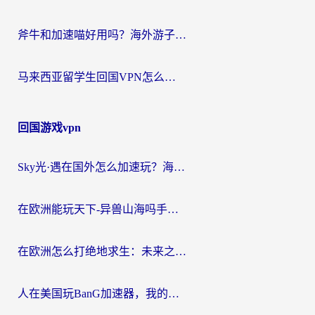
斧牛和加速喵好用吗？海外游子的真实选择困境
马来西亚留学生回国VPN怎么选？3个避坑点+1款实测好用的加速器推荐
回国游戏vpn
Sky光·遇在国外怎么加速玩？海外党亲测有效的国服游戏加速指南
在欧洲能玩天下-异兽山海吗手游？海外玩家的加速器生存指南
在欧洲怎么打绝地求生：未来之役不卡？留学生亲测的加速器避坑指南
人在美国玩BanG加速器，我的延迟终于绿了