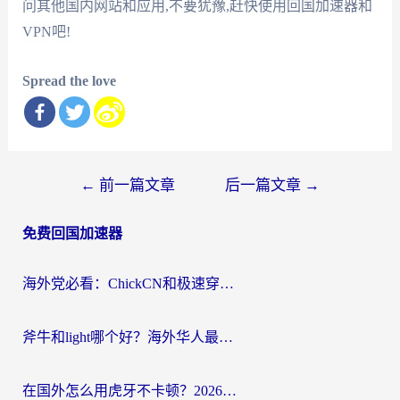
问其他国内网站和应用,不要犹豫,赶快使用回国加速器和
VPN吧!
Spread the love
文
←
前一篇文章
后一篇文章
→
章
免费回国加速器
导
航
海外党必看：ChickCN和极速穿梭VPN好用吗？3招教你选对回国加速器无缝刷国内资源
斧牛和light哪个好？海外华人最关心的回国加速器选择难题，一篇讲透
在国外怎么用虎牙不卡顿？2026海外华人亲测有效的回国加速器选择指南