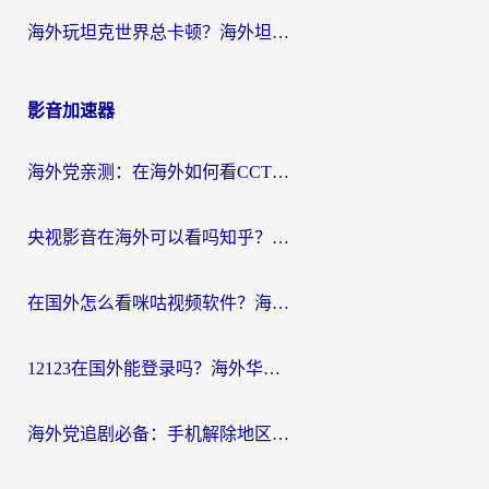
海外玩坦克世界总卡顿？海外坦克世界加速器有哪些？实测好用的选择在这里
影音加速器
海外党亲测：在海外如何看CCTV？告别“仅限大陆播放”的实用指南
央视影音在海外可以看吗知乎？留学生亲测：3步解决地域限制+追剧自由
在国外怎么看咪咕视频软件？海外党亲测有效的回国加速方案
12123在国外能登录吗？海外华人必看的回国加速实用指南
海外党追剧必备：手机解除地区限制app怎么选？解决央视视频&国内剧地区限制全指南