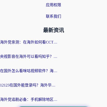
应用权限
联系我们
最新资讯
海外党亲测：在海外如何看CCTV？告别“仅限大陆播放”的实用指南
央视影音在海外可以看吗知乎？留学生亲测：3步解决地域限制+追剧自由
在国外怎么看咪咕视频软件？海外党亲测有效的回国加速方案
12123在国外能登录吗？海外华人必看的回国加速实用指南
海外党追剧必备：手机解除地区限制app怎么选？解决央视视频&国内剧地区限制全指南