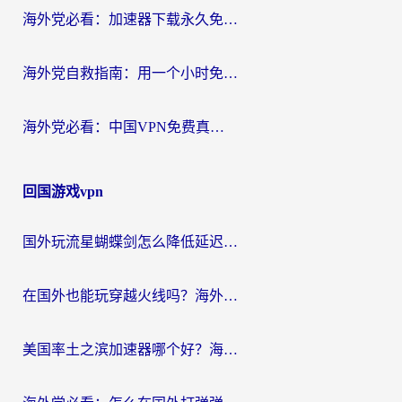
海外党必看：加速器下载永久免费版真的存在吗？教你无缝访问国内资源的正确姿势
海外党自救指南：用一个小时免费加速器，轻松打破国内资源访问壁垒？
海外党必看：中国VPN免费真的靠谱吗？手把手教你选对回国加速器
回国游戏vpn
国外玩流星蝴蝶剑怎么降低延迟？海外党必看的加速秘籍（含欧洲鸣潮&彩虹岛优化攻略）
在国外也能玩穿越火线吗？海外玩家国服游戏畅玩终极指南
美国率土之滨加速器哪个好？海外党国服游戏畅玩终极指南（附多游戏解决方案）