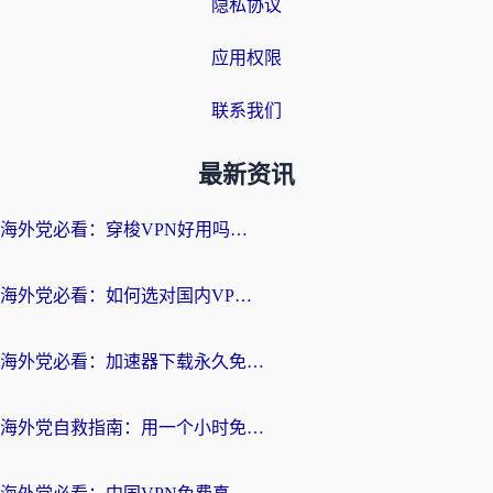
隐私协议
应用权限
联系我们
最新资讯
海外党必看：穿梭VPN好用吗？和云帆VPN对比哪个回国效果更好？附真实测评+避坑指南
海外党必看：如何选对国内VPN，实现无缝访问国内资源？
海外党必看：加速器下载永久免费版真的存在吗？教你无缝访问国内资源的正确姿势
海外党自救指南：用一个小时免费加速器，轻松打破国内资源访问壁垒？