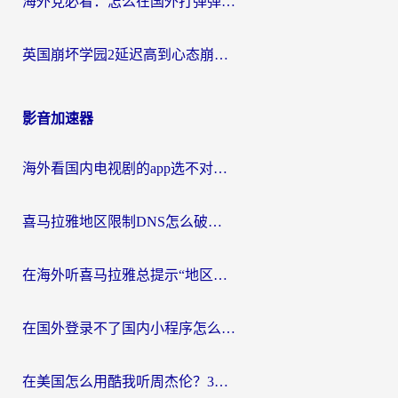
海外党必看：怎么在国外打弹弹堂不卡？番茄加速器亲测指南
英国崩坏学园2延迟高到心态崩？海外党国服游戏加速终极指南
影音加速器
海外看国内电视剧的app选不对？这份回国加速器避坑指南帮你流畅追剧
喜马拉雅地区限制DNS怎么破？海外党听国内音乐听书的终极解决方案
在海外听喜马拉雅总提示“地区限制”？3步轻松解除+听国内音乐全攻略
在国外登录不了国内小程序怎么办？选对回国加速器，轻松解锁国内资源
在美国怎么用酷我听周杰伦？3步搞定海外听歌难题