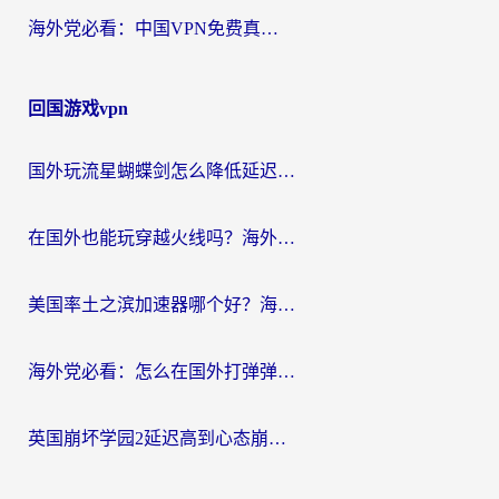
海外党必看：中国VPN免费真的靠谱吗？手把手教你选对回国加速器
回国游戏vpn
国外玩流星蝴蝶剑怎么降低延迟？海外党必看的加速秘籍（含欧洲鸣潮&彩虹岛优化攻略）
在国外也能玩穿越火线吗？海外玩家国服游戏畅玩终极指南
美国率土之滨加速器哪个好？海外党国服游戏畅玩终极指南（附多游戏解决方案）
海外党必看：怎么在国外打弹弹堂不卡？番茄加速器亲测指南
英国崩坏学园2延迟高到心态崩？海外党国服游戏加速终极指南