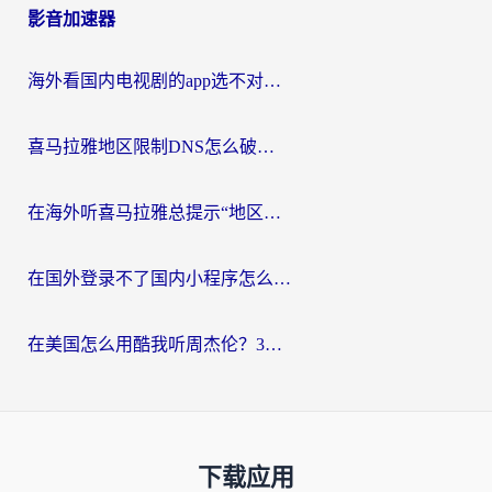
影音加速器
海外看国内电视剧的app选不对？这份回国加速器避坑指南帮你流畅追剧
喜马拉雅地区限制DNS怎么破？海外党听国内音乐听书的终极解决方案
在海外听喜马拉雅总提示“地区限制”？3步轻松解除+听国内音乐全攻略
在国外登录不了国内小程序怎么办？选对回国加速器，轻松解锁国内资源
在美国怎么用酷我听周杰伦？3步搞定海外听歌难题
下载应用