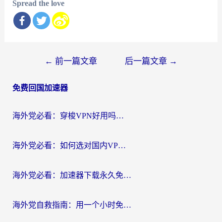
Spread the love
文
←
前一篇文章
后一篇文章
→
章
免费回国加速器
导
航
海外党必看：穿梭VPN好用吗？和云帆VPN对比哪个回国效果更好？附真实测评+避坑指南
海外党必看：如何选对国内VPN，实现无缝访问国内资源？
海外党必看：加速器下载永久免费版真的存在吗？教你无缝访问国内资源的正确姿势
海外党自救指南：用一个小时免费加速器，轻松打破国内资源访问壁垒？