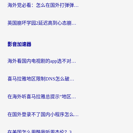
海外党必看：怎么在国外打弹弹堂不卡？番茄加速器亲测指南
英国崩坏学园2延迟高到心态崩？海外党国服游戏加速终极指南
影音加速器
海外看国内电视剧的app选不对？这份回国加速器避坑指南帮你流畅追剧
喜马拉雅地区限制DNS怎么破？海外党听国内音乐听书的终极解决方案
在海外听喜马拉雅总提示“地区限制”？3步轻松解除+听国内音乐全攻略
在国外登录不了国内小程序怎么办？选对回国加速器，轻松解锁国内资源
在美国怎么用酷我听周杰伦？3步搞定海外听歌难题