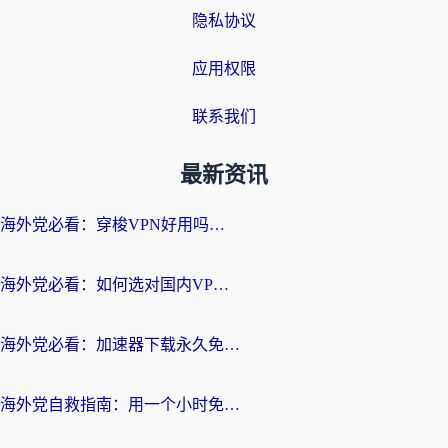
隐私协议
应用权限
联系我们
最新资讯
海外党必看：穿梭VPN好用吗？和云帆VPN对比哪个回国效果更好？附真实测评+避坑指南
海外党必看：如何选对国内VPN，实现无缝访问国内资源？
海外党必看：加速器下载永久免费版真的存在吗？教你无缝访问国内资源的正确姿势
海外党自救指南：用一个小时免费加速器，轻松打破国内资源访问壁垒？