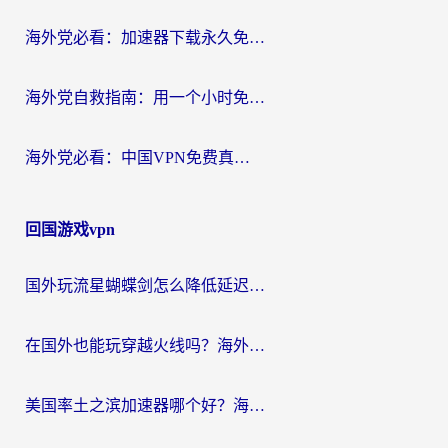
海外党必看：加速器下载永久免费版真的存在吗？教你无缝访问国内资源的正确姿势
海外党自救指南：用一个小时免费加速器，轻松打破国内资源访问壁垒？
海外党必看：中国VPN免费真的靠谱吗？手把手教你选对回国加速器
回国游戏vpn
国外玩流星蝴蝶剑怎么降低延迟？海外党必看的加速秘籍（含欧洲鸣潮&彩虹岛优化攻略）
在国外也能玩穿越火线吗？海外玩家国服游戏畅玩终极指南
美国率土之滨加速器哪个好？海外党国服游戏畅玩终极指南（附多游戏解决方案）